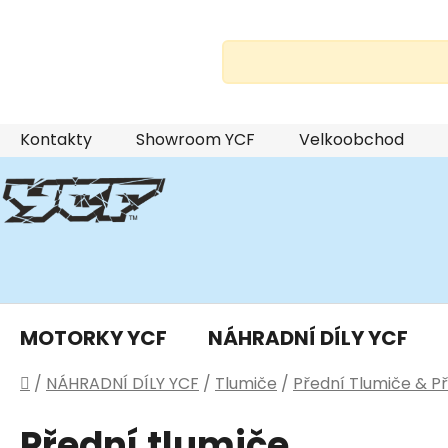
Přejít
Kontakty
Showroom YCF
Velkoobchod
na
obsah
MOTORKY YCF
NÁHRADNÍ DÍLY YCF
Domů
/
NÁHRADNÍ DÍLY YCF
/
Tlumiče
/
Přední Tlumiče & Př
Přední tlumiče