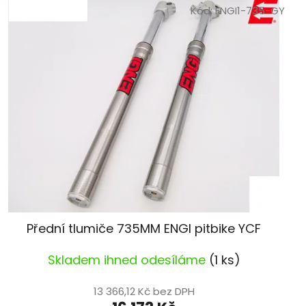
Kód:
ENGI1-735-GY
r
o
d
u
k
t
ů
Přední tlumiče 735MM ENGI pitbike YCF
Skladem ihned odesíláme
(1 ks)
13 366,12 Kč bez DPH