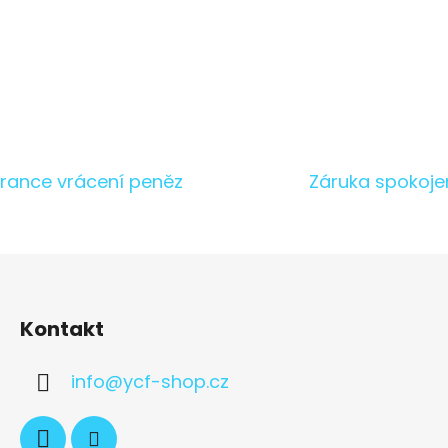
O
v
l
á
rance vrácení peněz
Záruka spokoje
d
a
c
í
p
r
v
Kontakt
k
y
info
@
ycf-shop.cz
v
ý
p