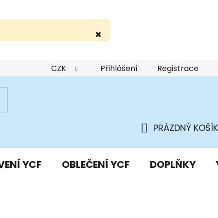
×
žití webu
Podmínky ochrany osobních údajů
Do
CZK
Přihlášení
Registrace
PRÁZDNÝ KOŠÍK
NÁKUPNÍ
KOŠÍK
VENÍ YCF
OBLEČENÍ YCF
DOPLŇKY