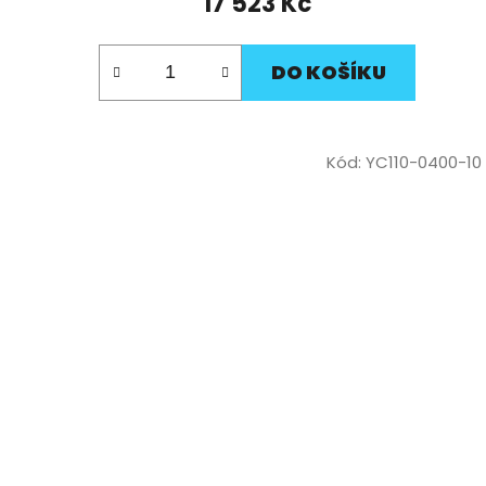
17 523 Kč
DO KOŠÍKU
Kód:
YC110-0400-10