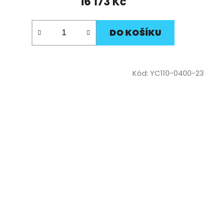
16 173 Kč
DO KOŠÍKU
Kód:
YC110-0400-23