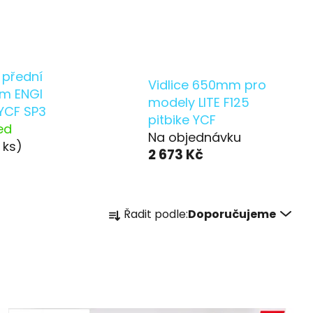
 přední
Vidlice 650mm pro
mm ENGI
modely LITE F125
 YCF SP3
pitbike YCF
ed
Na objednávku
1 ks)
2 673 Kč
Ř
Řadit podle:
Doporučujeme
a
z
e
n
í
p