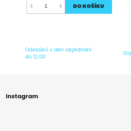
DO KOŠÍKU
Odeslání v den objednání
Ga
do 12:00
Z
á
Instagram
p
a
t
í