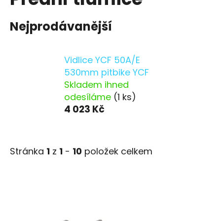
Nejprodávanější
Vidlice YCF 50A/E
530mm pitbike YCF
Skladem ihned
odesíláme
(1 ks)
4 023 Kč
Stránka
1
z
1
-
10
položek celkem
V