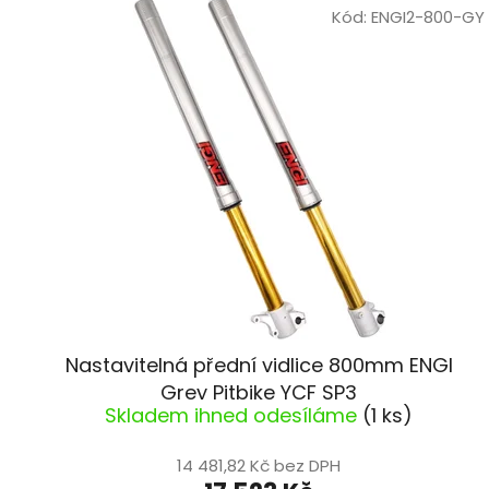
ý
Kód:
ENGI2-800-GY
p
i
s
p
r
o
d
u
k
t
ů
Nastavitelná přední vidlice 800mm ENGI
Grey Pitbike YCF SP3
Skladem ihned odesíláme
(1 ks)
14 481,82 Kč bez DPH