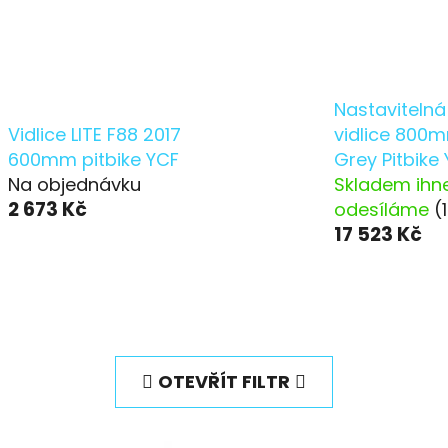
Nastavitelná
Vidlice LITE F88 2017
vidlice 800
600mm pitbike YCF
Grey Pitbike
Na objednávku
Skladem ihn
2 673 Kč
odesíláme
(
17 523 Kč
OTEVŘÍT FILTR