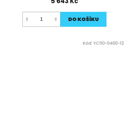
5 643 Kč
DO KOŠÍKU
Kód:
YC110-0400-12