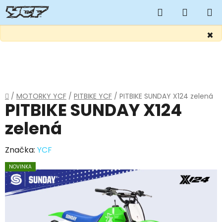
Hledat
NÁKUP
KOŠÍK
×
Přejít
na
obsah
Domů
/
MOTORKY YCF
/
PITBIKE YCF
/
PITBIKE SUNDAY X124 zelená
PITBIKE SUNDAY X124
zelená
Značka:
YCF
NOVINKA