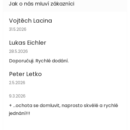
Vojtěch Lacina
Hodnocení obchodu je 5 z 5 hvězdiček.
31.5.2026
Lukas Eichler
Hodnocení obchodu je 5 z 5 hvězdiček.
28.5.2026
Doporučuji. Rychlé dodání.
Peter Letko
Hodnocení obchodu je 5 z 5 hvězdiček.
2.5.2026
Hodnocení obchodu je 5 z 5 hvězdiček.
9.3.2026
+ ...ochota se domluvit, naprosto skvělé a rychlé
jednání!!!