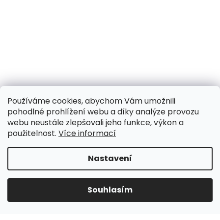
Používáme cookies, abychom Vám umožnili
pohodlné prohlížení webu a díky analýze provozu
webu neustále zlepšovali jeho funkce, výkon a
použitelnost.
Více informací
Nastavení
UPOZORNĚNÍ NA OMEZENÍ!! ZAVŘENO i expedice |
31.7.-8.8. DOVOLENÁ, objednávky a dotazy vyřídíme
po dovolené. Během dovolené nevyřizujeme
Souhlasím
telefonáty!!! | Ostatní dny běžný provoz