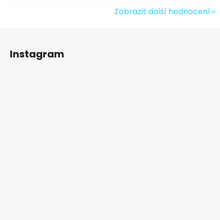
Zobrazit další hodnocení
Z
á
Instagram
p
a
t
í