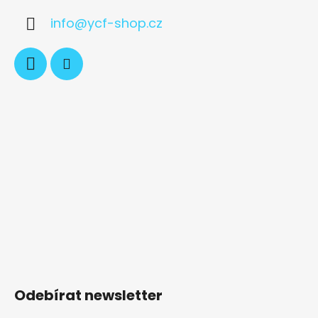
info
@
ycf-shop.cz
Odebírat newsletter