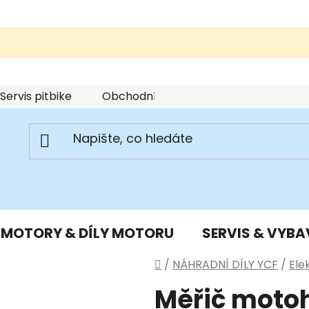
Servis pitbike
Obchodní podmínky
Podmínky u
MOTORY & DÍLY MOTORU
SERVIS & VYBA
Domů
/
NÁHRADNÍ DÍLY YCF
/
Ele
Měřič motoh