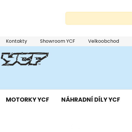
Přejít
Kontakty
Showroom YCF
Velkoobchod
na
obsah
MOTORKY YCF
NÁHRADNÍ DÍLY YCF