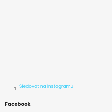
a
t
í
Sledovat na Instagramu
Facebook