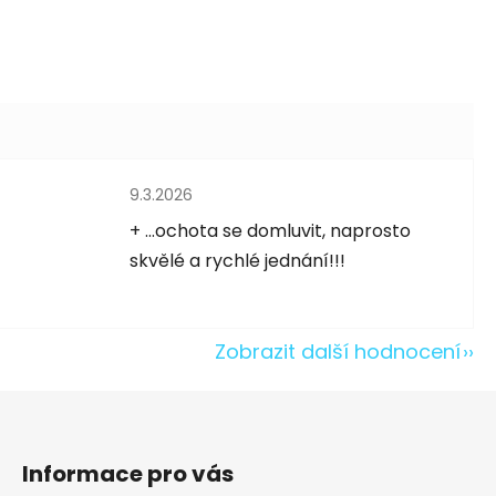
Hodnocení obchodu je 5 z 5 hvězdiček.
9.3.2026
5 hvězdiček.
+ ...ochota se domluvit, naprosto
skvělé a rychlé jednání!!!
Zobrazit další hodnocení
Informace pro vás