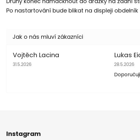
Druhý konec namáčknout do drážky na zadní st
Po nastartování bude blikat na displeji obdelník
Vojtěch Lacina
Lukas Ei
Hodnocení obchodu je 5 z 5 hvězdiček.
Hodnocení 
31.5.2026
28.5.2026
Doporučuji
Z
á
Instagram
p