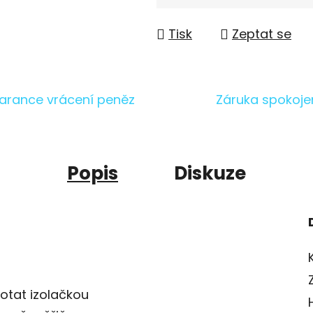
Měrná cena:
Tisk
Zeptat se
arance vrácení peněz
Záruka spokoje
Popis
Diskuze
otat izolačkou