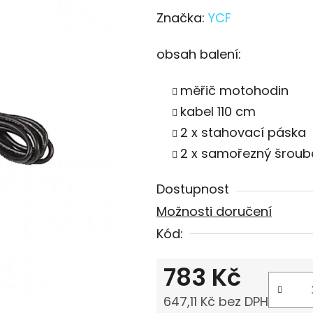
Značka:
YCF
obsah balení:
měřič motohodin
kabel 110 cm
2 x stahovací páska
2 x samořezný šrou
Dostupnost
Možnosti doručení
Kód:
783 Kč
647,11 Kč bez DPH