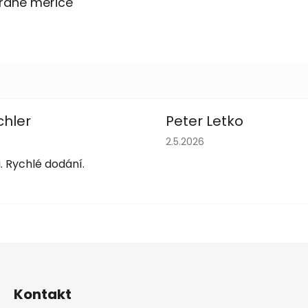
raně měřiče
chler
Peter Letko
obchodu je 5 z 5 hvězdiček.
Hodnocení obchodu je 5 z 
2.5.2026
. Rychlé dodání.
Kontakt