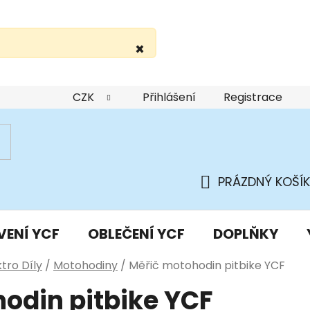
×
žití webu
Podmínky ochrany osobních údajů
Do
CZK
Přihlášení
Registrace
PRÁZDNÝ KOŠÍK
NÁKUPNÍ
KOŠÍK
VENÍ YCF
OBLEČENÍ YCF
DOPLŇKY
ktro Díly
/
Motohodiny
/
Měřič motohodin pitbike YCF
odin pitbike YCF