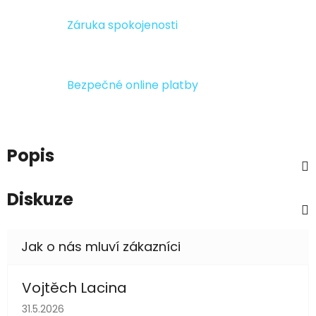
Záruka spokojenosti
Bezpečné online platby
Popis
Diskuze
Vojtěch Lacina
Hodnocení obchodu je 5 z 5 hvězdiček.
31.5.2026