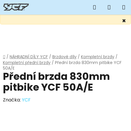
Hledat
NÁKUP
KOŠÍK
×
Přejít
na
obsah
Domů
/
NÁHRADNÍ DÍLY YCF
/
Brzdové díly
/
Kompletní brzdy
/
Kompletní přední brzdy
/
Přední brzda 830mm pitbike YCF
50A/E
Přední brzda 830mm
pitbike YCF 50A/E
Značka:
YCF