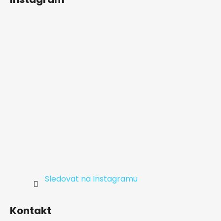
p
a
t
í
Sledovat na Instagramu
Kontakt