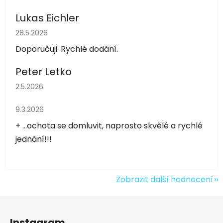
Lukas Eichler
Hodnocení obchodu je 5 z 5 hvězdiček.
28.5.2026
Doporučuji. Rychlé dodání.
Peter Letko
Hodnocení obchodu je 5 z 5 hvězdiček.
2.5.2026
Hodnocení obchodu je 5 z 5 hvězdiček.
9.3.2026
+ ...ochota se domluvit, naprosto skvělé a rychlé
jednání!!!
Zobrazit další hodnocení
Z
á
Instagram