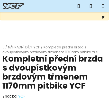
Hledat
NÁKUP
KOŠÍK
×
Přejít
na
obsah
Domů
/
NÁHRADNÍ DÍLY YCF
/
Kompletní přední brzda s
dvoupístkovým brzdovým třmenem 1170mm pitbike YCF
Kompletní přední brzda
s dvoupístkovým
brzdovým třmenem
1170mm pitbike YCF
Značka:
YCF