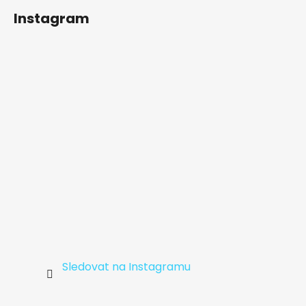
á
Instagram
p
a
t
í
Sledovat na Instagramu