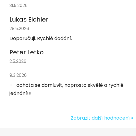
Hodnocení obchodu je 5 z 5 hvězdiček.
31.5.2026
Lukas Eichler
Hodnocení obchodu je 5 z 5 hvězdiček.
28.5.2026
Doporučuji. Rychlé dodání.
Peter Letko
Hodnocení obchodu je 5 z 5 hvězdiček.
2.5.2026
Hodnocení obchodu je 5 z 5 hvězdiček.
9.3.2026
+ ...ochota se domluvit, naprosto skvělé a rychlé
jednání!!!
Zobrazit další hodnocení
Z