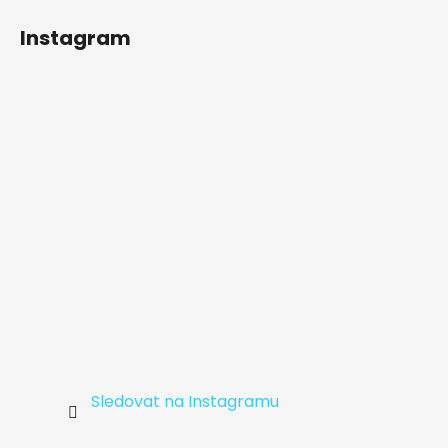
á
Instagram
p
a
t
í
Sledovat na Instagramu