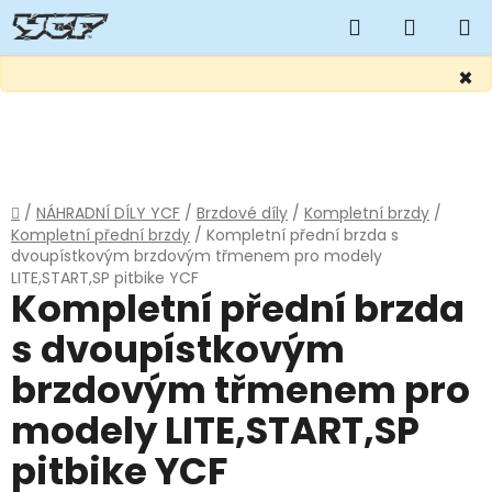
Hledat
NÁKUP
KOŠÍK
×
Přejít
na
obsah
Domů
/
NÁHRADNÍ DÍLY YCF
/
Brzdové díly
/
Kompletní brzdy
/
Kompletní přední brzdy
/
Kompletní přední brzda s
dvoupístkovým brzdovým třmenem pro modely
LITE,START,SP pitbike YCF
Kompletní přední brzda
s dvoupístkovým
brzdovým třmenem pro
modely LITE,START,SP
pitbike YCF