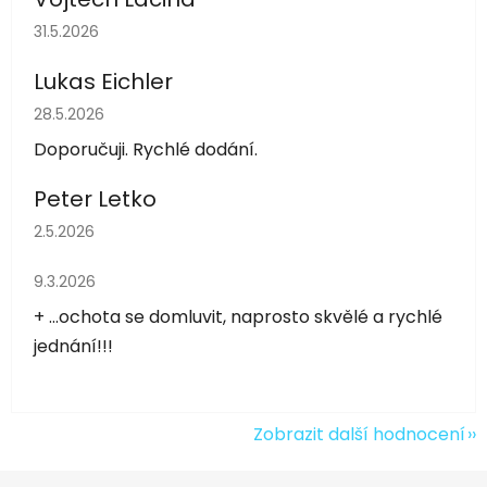
Hodnocení obchodu je 5 z 5 hvězdiček.
31.5.2026
Lukas Eichler
Hodnocení obchodu je 5 z 5 hvězdiček.
28.5.2026
Doporučuji. Rychlé dodání.
Peter Letko
Hodnocení obchodu je 5 z 5 hvězdiček.
2.5.2026
Hodnocení obchodu je 5 z 5 hvězdiček.
9.3.2026
+ ...ochota se domluvit, naprosto skvělé a rychlé
jednání!!!
Zobrazit další hodnocení
Z