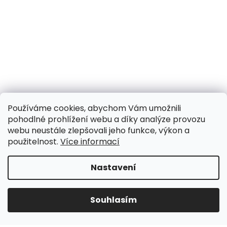
Používáme cookies, abychom Vám umožnili
pohodlné prohlížení webu a díky analýze provozu
webu neustále zlepšovali jeho funkce, výkon a
použitelnost.
Více informací
Nastavení
UPOZORNĚNÍ NA OMEZENÍ!! ZAVŘENO i expedice |
31.7.-8.8. DOVOLENÁ, objednávky a dotazy vyřídíme
po dovolené. Během dovolené nevyřizujeme
Souhlasím
telefonáty!!! | Ostatní dny běžný provoz