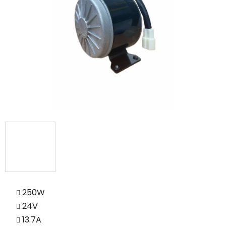
250W
24V
13.7A