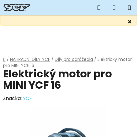
Hledat
NÁKUP
KOŠÍK
×
Přejít
na
obsah
Domů
/
NÁHRADNÍ DÍLY YCF
/
Díly pro odrážedla
/
Elektrický motor
pro MINI YCF 16
Elektrický motor pro
MINI YCF 16
Značka:
YCF