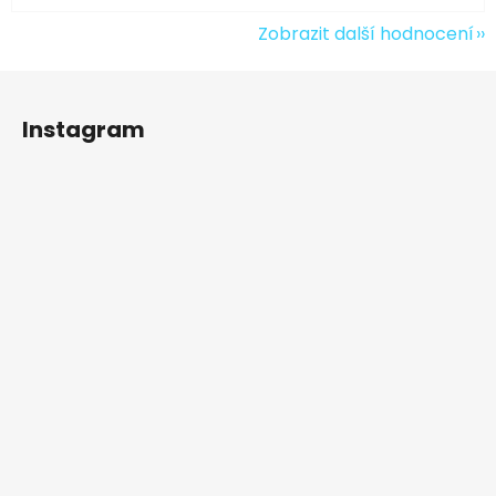
Zobrazit další hodnocení
Z
á
Instagram
p
a
t
í