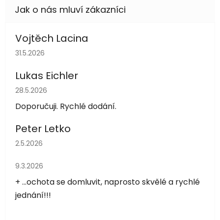
Vojtěch Lacina
Hodnocení obchodu je 5 z 5 hvězdiček.
31.5.2026
Lukas Eichler
Hodnocení obchodu je 5 z 5 hvězdiček.
28.5.2026
Doporučuji. Rychlé dodání.
Peter Letko
Hodnocení obchodu je 5 z 5 hvězdiček.
2.5.2026
Hodnocení obchodu je 5 z 5 hvězdiček.
9.3.2026
+ ...ochota se domluvit, naprosto skvělé a rychlé
jednání!!!