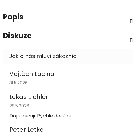
Popis
Diskuze
Vojtěch Lacina
Hodnocení obchodu je 5 z 5 hvězdiček.
31.5.2026
Lukas Eichler
Hodnocení obchodu je 5 z 5 hvězdiček.
28.5.2026
Doporučuji. Rychlé dodání.
Peter Letko