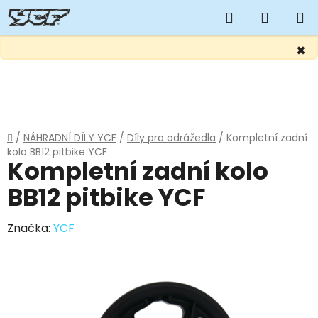
Hledat
NÁKUP
KOŠÍK
×
Přejít
na
obsah
Domů
/
NÁHRADNÍ DÍLY YCF
/
Díly pro odrážedla
/
Kompletní zadní
kolo BB12 pitbike YCF
Kompletní zadní kolo
BB12 pitbike YCF
Značka:
YCF