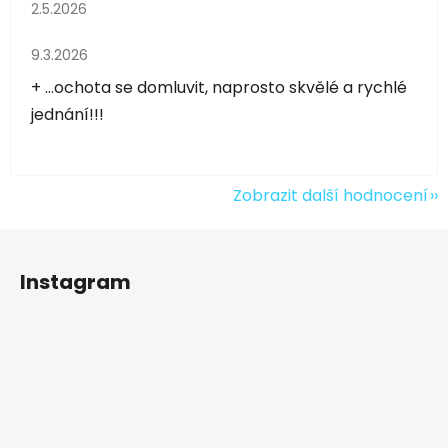
Hodnocení obchodu je 5 z 5 hvězdiček.
2.5.2026
Hodnocení obchodu je 5 z 5 hvězdiček.
9.3.2026
+ ...ochota se domluvit, naprosto skvělé a rychlé
jednání!!!
Zobrazit další hodnocení
Z
á
Instagram
p
a
t
í