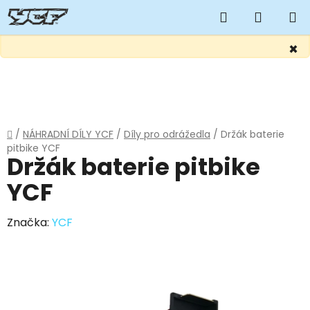
Hledat
NÁKUP
KOŠÍK
×
Přejít
na
obsah
Domů
/
NÁHRADNÍ DÍLY YCF
/
Díly pro odrážedla
/
Držák baterie
pitbike YCF
Držák baterie pitbike
YCF
Značka:
YCF