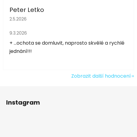
Peter Letko
Hodnocení obchodu je 5 z 5 hvězdiček.
2.5.2026
Hodnocení obchodu je 5 z 5 hvězdiček.
9.3.2026
+ ...ochota se domluvit, naprosto skvělé a rychlé
jednání!!!
Zobrazit další hodnocení
Z
á
Instagram
p
a
t
í