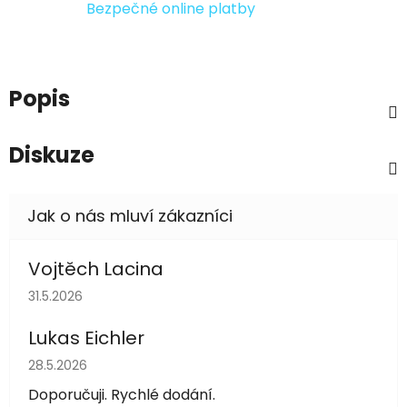
Bezpečné online platby
Popis
Diskuze
Vojtěch Lacina
Hodnocení obchodu je 5 z 5 hvězdiček.
31.5.2026
Lukas Eichler
Hodnocení obchodu je 5 z 5 hvězdiček.
28.5.2026
Doporučuji. Rychlé dodání.