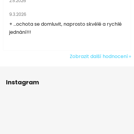
2.5.2026
Hodnocení obchodu je 5 z 5 hvězdiček.
9.3.2026
+ ...ochota se domluvit, naprosto skvělé a rychlé
jednání!!!
Zobrazit další hodnocení
Z
á
Instagram
p
a
t
í