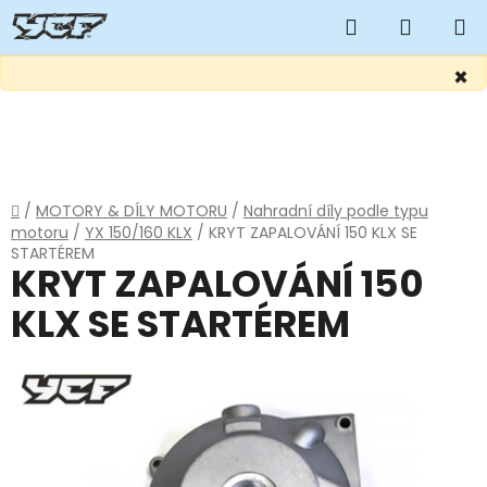
Hledat
NÁKUP
KOŠÍK
×
Přejít
na
obsah
Domů
/
MOTORY & DÍLY MOTORU
/
Nahradní díly podle typu
motoru
/
YX 150/160 KLX
/
KRYT ZAPALOVÁNÍ 150 KLX SE
STARTÉREM
KRYT ZAPALOVÁNÍ 150
KLX SE STARTÉREM