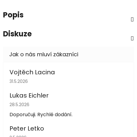
Popis
Diskuze
Vojtěch Lacina
Hodnocení obchodu je 5 z 5 hvězdiček.
31.5.2026
Lukas Eichler
Hodnocení obchodu je 5 z 5 hvězdiček.
28.5.2026
Doporučuji. Rychlé dodání.
Peter Letko
Hodnocení obchodu je 5 z 5 hvězdiček.