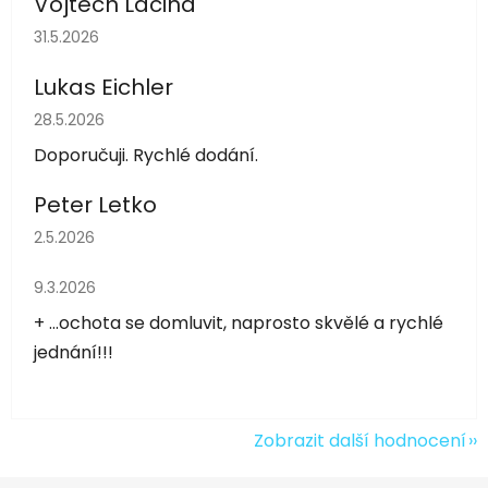
Vojtěch Lacina
Hodnocení obchodu je 5 z 5 hvězdiček.
31.5.2026
Lukas Eichler
Hodnocení obchodu je 5 z 5 hvězdiček.
28.5.2026
Doporučuji. Rychlé dodání.
Peter Letko
Hodnocení obchodu je 5 z 5 hvězdiček.
2.5.2026
Hodnocení obchodu je 5 z 5 hvězdiček.
9.3.2026
+ ...ochota se domluvit, naprosto skvělé a rychlé
jednání!!!
Zobrazit další hodnocení