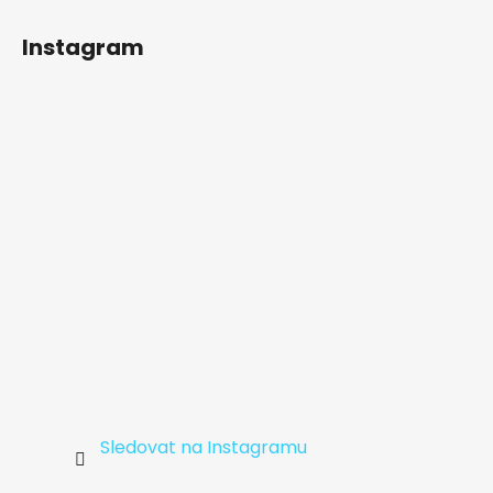
Z
á
Instagram
p
a
t
í
Sledovat na Instagramu