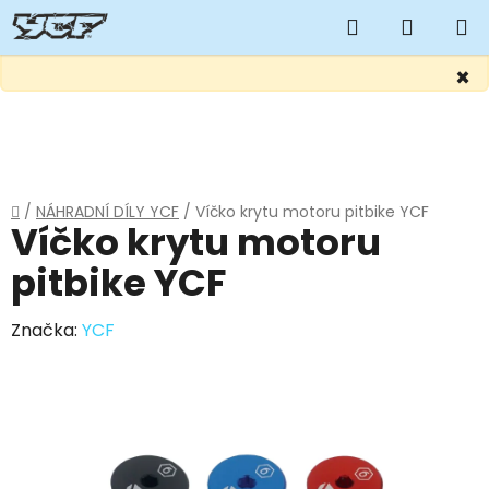
Hledat
NÁKUP
KOŠÍK
×
Přejít
na
obsah
Domů
/
NÁHRADNÍ DÍLY YCF
/
Víčko krytu motoru pitbike YCF
Víčko krytu motoru
pitbike YCF
Značka:
YCF