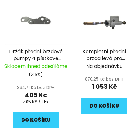
ý
r
p
o
i
d
s
u
p
k
r
t
Držák přední brzdové
Kompletní přední
o
ů
pumpy 4 pístkové
brzda levá pro
d
F88S 2015 pitbike YCF
modely 50 pitbike YCF
Skladem ihned odesíláme
Na objednávku
u
(3 ks)
k
870,25 Kč bez DPH
t
1 053 Kč
334,71 Kč bez DPH
ů
405 Kč
Měrná
405 Kč / 1 ks
DO KOŠÍKU
cena:
DO KOŠÍKU