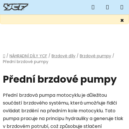
Hledat
NÁKUP
KOŠÍK
×
Přejít
na
obsah
Domů
/
NÁHRADNÍ DÍLY YCF
/
Brzdové díly
/
Brzdové pumpy
/
Přední brzdové pumpy
Přední brzdové pumpy
Přední brzdová pumpa motocyklu je důležitou
součástí brzdového systému, která umožňuje řidiči
ovládat brzdění na předním kole motocyklu. Tato
pumpa pracuje na principu hydrauliky a generuje tlak
v brzdovém potrubí, což způsobuje stlačení