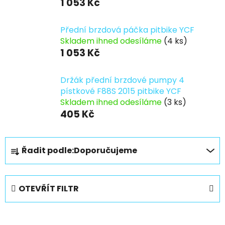
1 053 Kč
Přední brzdová páčka pitbike YCF
Skladem ihned odesíláme
(4 ks)
1 053 Kč
Držák přední brzdové pumpy 4
pístkové F88S 2015 pitbike YCF
Skladem ihned odesíláme
(3 ks)
405 Kč
Ř
Řadit podle:
Doporučujeme
a
z
e
OTEVŘÍT FILTR
n
í
V
p