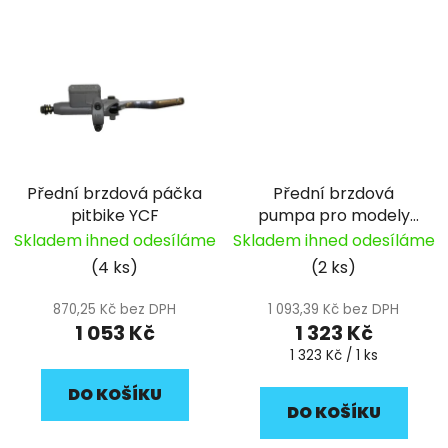
Přední brzdová páčka
Přední brzdová
pitbike YCF
pumpa pro modely
START a SM pitbike
Skladem ihned odesíláme
Skladem ihned odesíláme
YCF
(4 ks)
(2 ks)
870,25 Kč bez DPH
1 093,39 Kč bez DPH
1 053 Kč
1 323 Kč
Měrná
1 323 Kč / 1 ks
cena:
DO KOŠÍKU
DO KOŠÍKU