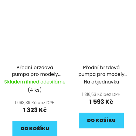
Přední brzdová
Přední brzdová
pumpa pro modely
pumpa pro modely
50 s brzdovou páčkou
START, SM a SUNDAY
Skladem ihned odesíláme
Na objednávku
pitbike YCF
pitbike YCF
(4 ks)
1 316,53 Kč bez DPH
1 593 Kč
1 093,39 Kč bez DPH
1 323 Kč
DO KOŠÍKU
DO KOŠÍKU