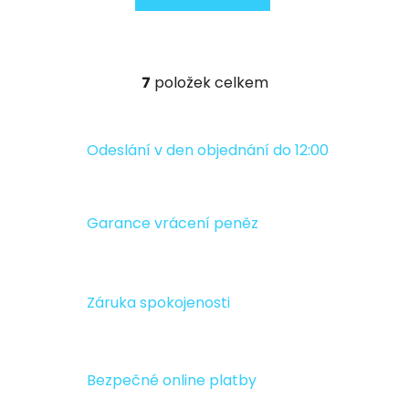
7
položek celkem
O
v
l
á
Odeslání v den objednání do 12:00
d
a
c
Garance vrácení peněz
í
p
r
v
Záruka spokojenosti
k
y
v
ý
Bezpečné online platby
p