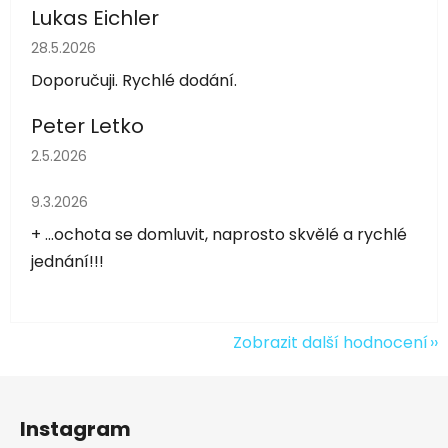
Lukas Eichler
Hodnocení obchodu je 5 z 5 hvězdiček.
28.5.2026
Doporučuji. Rychlé dodání.
Peter Letko
Hodnocení obchodu je 5 z 5 hvězdiček.
2.5.2026
Hodnocení obchodu je 5 z 5 hvězdiček.
9.3.2026
+ ...ochota se domluvit, naprosto skvělé a rychlé
jednání!!!
Zobrazit další hodnocení
Z
á
Instagram
p