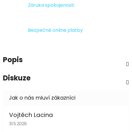
Záruka spokojenosti
Bezpečné online platby
Popis
Diskuze
Vojtěch Lacina
Hodnocení obchodu je 5 z 5 hvězdiček.
31.5.2026