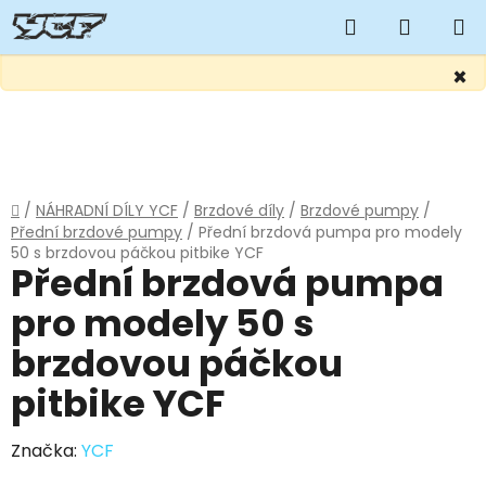
Hledat
NÁKUP
KOŠÍK
×
Přejít
na
obsah
Domů
/
NÁHRADNÍ DÍLY YCF
/
Brzdové díly
/
Brzdové pumpy
/
Přední brzdové pumpy
/
Přední brzdová pumpa pro modely
50 s brzdovou páčkou pitbike YCF
Přední brzdová pumpa
pro modely 50 s
brzdovou páčkou
pitbike YCF
Značka:
YCF