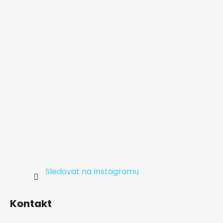
a
t
í
Sledovat na Instagramu
Kontakt