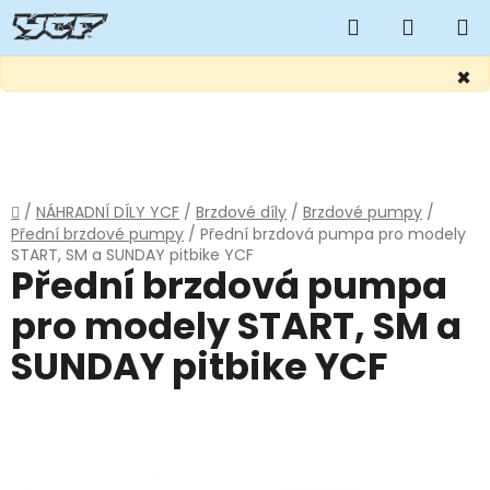
Hledat
NÁKUP
KOŠÍK
×
Přejít
na
obsah
Domů
/
NÁHRADNÍ DÍLY YCF
/
Brzdové díly
/
Brzdové pumpy
/
Přední brzdové pumpy
/
Přední brzdová pumpa pro modely
START, SM a SUNDAY pitbike YCF
Přední brzdová pumpa
pro modely START, SM a
SUNDAY pitbike YCF