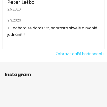
Peter Letko
Hodnocení obchodu je 5 z 5 hvězdiček.
2.5.2026
Hodnocení obchodu je 5 z 5 hvězdiček.
9.3.2026
+ ...ochota se domluvit, naprosto skvělé a rychlé
jednání!!!
Zobrazit další hodnocení
Z
á
Instagram
p
a
t
í