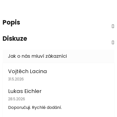
Popis
Diskuze
Vojtěch Lacina
Hodnocení obchodu je 5 z 5 hvězdiček.
31.5.2026
Lukas Eichler
Hodnocení obchodu je 5 z 5 hvězdiček.
28.5.2026
Doporučuji. Rychlé dodání.