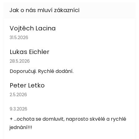
Vojtěch Lacina
Hodnocení obchodu je 5 z 5 hvězdiček.
31.5.2026
Lukas Eichler
Hodnocení obchodu je 5 z 5 hvězdiček.
28.5.2026
Doporučuji. Rychlé dodání.
Peter Letko
Hodnocení obchodu je 5 z 5 hvězdiček.
2.5.2026
Hodnocení obchodu je 5 z 5 hvězdiček.
9.3.2026
+ ...ochota se domluvit, naprosto skvělé a rychlé
jednání!!!