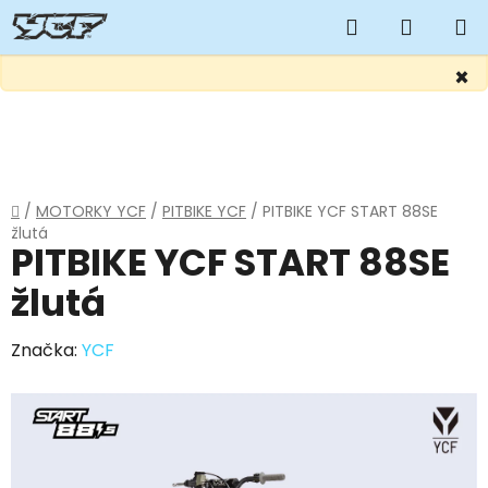
Hledat
NÁKUP
KOŠÍK
×
Přejít
na
obsah
Domů
/
MOTORKY YCF
/
PITBIKE YCF
/
PITBIKE YCF START 88SE
žlutá
PITBIKE YCF START 88SE
žlutá
Značka:
YCF