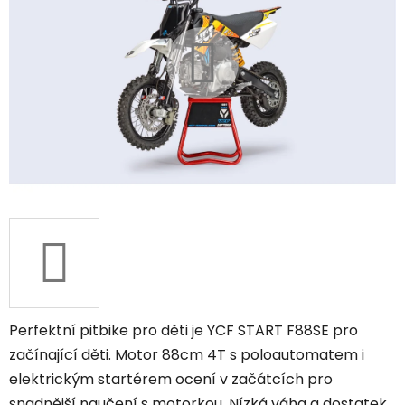
Perfektní pitbike pro děti je YCF START F88SE pro
začínající děti. Motor 88cm 4T s poloautomatem i
elektrickým startérem ocení v začátcích pro
snadnější naučení s motorkou. Nízká váha a dostatek