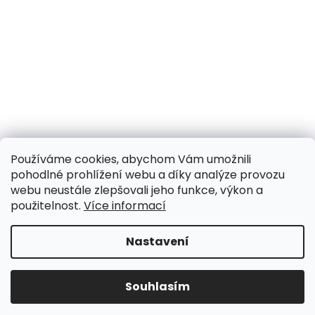
Používáme cookies, abychom Vám umožnili
pohodlné prohlížení webu a díky analýze provozu
webu neustále zlepšovali jeho funkce, výkon a
použitelnost.
Více informací
Nastavení
UPOZORNĚNÍ NA OMEZENÍ!! ZAVŘENO i expedice |
31.7.-8.8. DOVOLENÁ, objednávky a dotazy vyřídíme
po dovolené. Během dovolené nevyřizujeme
Souhlasím
telefonáty!!! | Ostatní dny běžný provoz