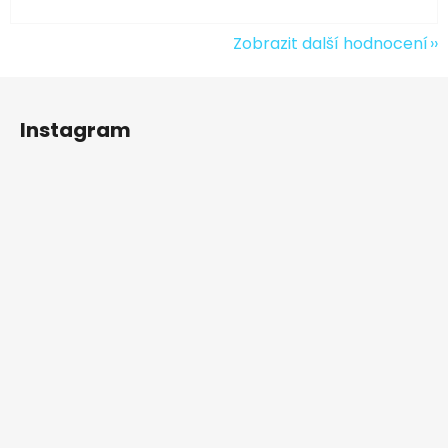
Zobrazit další hodnocení
Z
á
Instagram
p
a
t
í