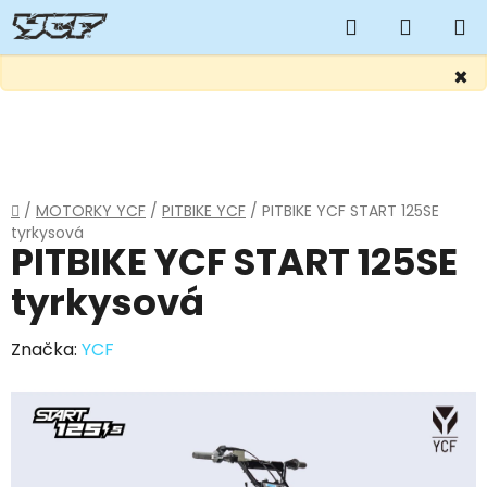
Hledat
NÁKUP
KOŠÍK
×
Přejít
na
obsah
Domů
/
MOTORKY YCF
/
PITBIKE YCF
/
PITBIKE YCF START 125SE
tyrkysová
PITBIKE YCF START 125SE
tyrkysová
Značka:
YCF