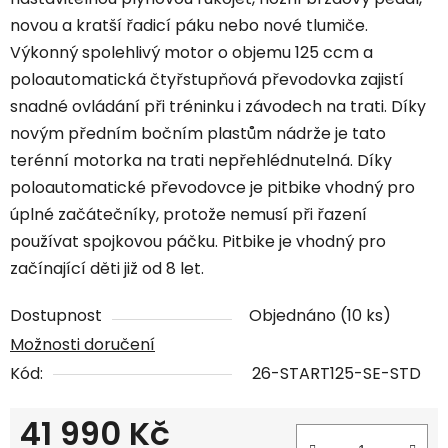
novou a kratší řadicí páku nebo nové tlumiče.
Výkonný spolehlivý motor o objemu 125 ccm a
poloautomatická čtyřstupňová převodovka zajistí
snadné ovládání při tréninku i závodech na trati. Díky
novým předním bočním plastům nádrže je tato
terénní motorka na trati nepřehlédnutelná. Díky
poloautomatické převodovce je pitbike vhodný pro
úplné začátečníky, protože nemusí při řazení
používat spojkovou páčku. Pitbike je vhodný pro
začínající děti již od 8 let.
Dostupnost
Objednáno
(10 ks)
Možnosti doručení
Kód:
26-START125-SE-STD
41 990 Kč