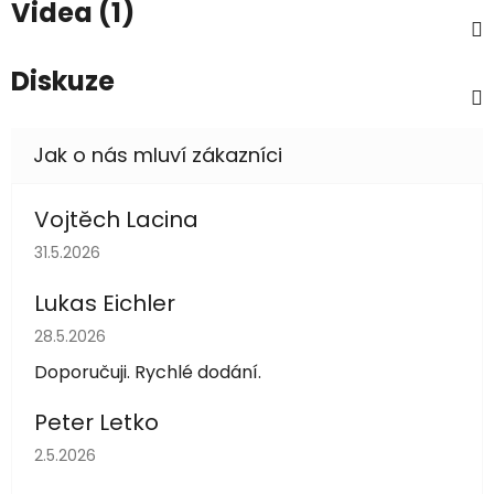
Videa (1)
Diskuze
Vojtěch Lacina
Hodnocení obchodu je 5 z 5 hvězdiček.
31.5.2026
Lukas Eichler
Hodnocení obchodu je 5 z 5 hvězdiček.
28.5.2026
Doporučuji. Rychlé dodání.
Peter Letko
Hodnocení obchodu je 5 z 5 hvězdiček.
2.5.2026