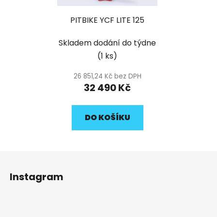
PITBIKE YCF LITE 125
Skladem dodání do týdne
(1 ks)
26 851,24 Kč bez DPH
32 490 Kč
DO KOŠÍKU
Z
á
Instagram
p
a
t