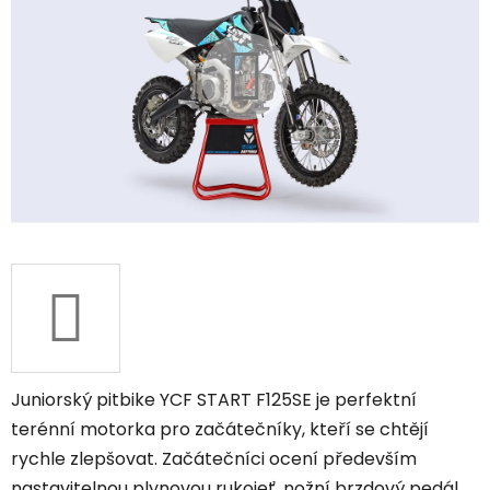
Juniorský pitbike YCF START F125SE je perfektní
terénní motorka pro začátečníky, kteří se chtějí
rychle zlepšovat. Začátečníci ocení především
nastavitelnou plynovou rukojeť, nožní brzdový pedál,