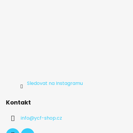
í
Sledovat na Instagramu
Kontakt
info
@
ycf-shop.cz