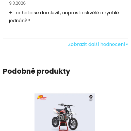
Hodnocení obchodu je 5 z 5 hvězdiček.
9.3.2026
+ ...ochota se domluvit, naprosto skvělé a rychlé
jednání!!!
Zobrazit další hodnocení
Podobné produkty