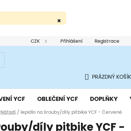
×
žití webu
Podmínky ochrany osobních údajů
Do
CZK
Přihlášení
Registrace
PRÁZDNÝ KOŠÍK
NÁKUPNÍ
KOŠÍK
VENÍ YCF
OBLEČENÍ YCF
DOPLŇKY
Nářadí
/
lepidlo na šrouby/díly pitbike YCF - Červené
rouby/díly pitbike YCF -