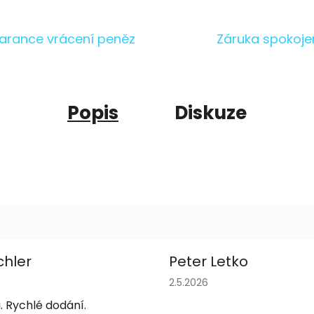
arance vrácení peněz
Záruka spokoje
Popis
Diskuze
chler
Peter Letko
obchodu je 5 z 5 hvězdiček.
Hodnocení obchodu je 5 z 
2.5.2026
. Rychlé dodání.