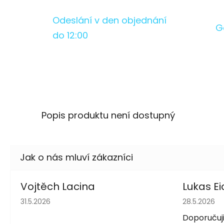
Odeslání v den objednání
G
do 12:00
Popis produktu není dostupný
Vojtěch Lacina
Lukas Ei
Hodnocení obchodu je 5 z 5 hvězdiček.
Hodnocení 
31.5.2026
28.5.2026
Doporučuji