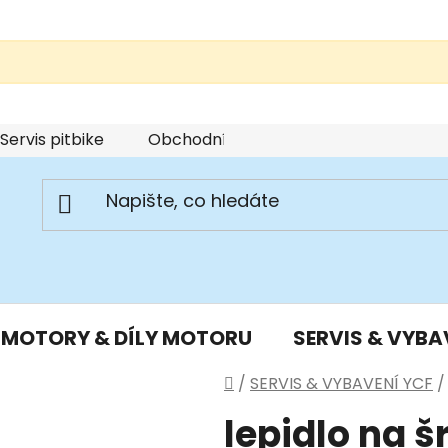
Servis pitbike
Obchodní podmínky
Podmínky u
MOTORY & DÍLY MOTORU
SERVIS & VYBA
Domů
/
SERVIS & VYBAVENÍ YCF
/
lepidlo na š