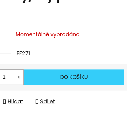
Momentálně vyprodáno
FF271
DO KOŠÍKU
Hlídat
Sdílet