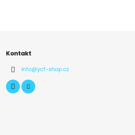
Kontakt
info
@
ycf-shop.cz