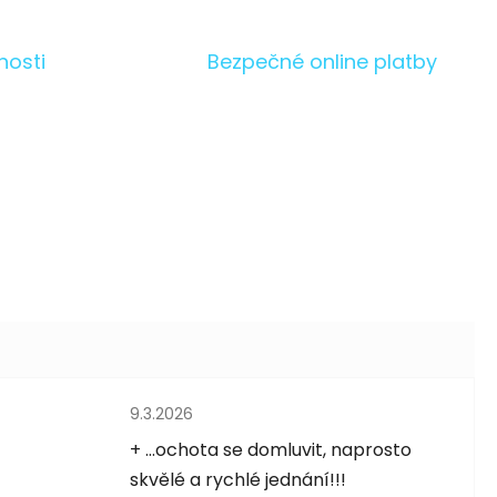
nosti
Bezpečné online platby
Hodnocení obchodu je 5 z 5 hvězdiček.
9.3.2026
5 hvězdiček.
+ ...ochota se domluvit, naprosto
skvělé a rychlé jednání!!!