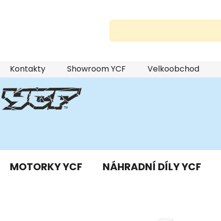
Přejít
Kontakty
Showroom YCF
Velkoobchod
na
obsah
MOTORKY YCF
NÁHRADNÍ DÍLY YCF