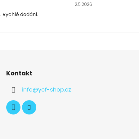
obchodu je 5 z 5 hvězdiček.
Hodnocení obchodu je 5 z 
2.5.2026
. Rychlé dodání.
Kontakt
info
@
ycf-shop.cz