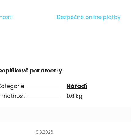
nosti
Bezpečné online platby
Doplňkové parametry
Kategorie
Nářadí
Hmotnost
0.6 kg
Hodnocení obchodu je 5 z 5 hvězdiček.
9.3.2026