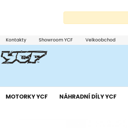
Přejít
Kontakty
Showroom YCF
Velkoobchod
na
obsah
MOTORKY YCF
NÁHRADNÍ DÍLY YCF