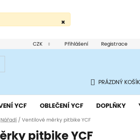
×
žití webu
Podmínky ochrany osobních údajů
Do
CZK
Přihlášení
Registrace
PRÁZDNÝ KOŠÍK
NÁKUPNÍ
KOŠÍK
VENÍ YCF
OBLEČENÍ YCF
DOPLŇKY
Nářadí
/
Ventilové měrky pitbike YCF
ěrky pitbike YCF