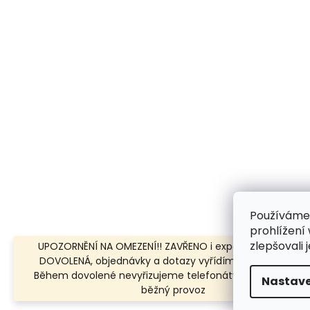
Používáme
prohlížení
zlepšovali 
UPOZORNĚNÍ NA OMEZENÍ!! ZAVŘENO i expedice | 31.7.-8.8.
DOVOLENÁ, objednávky a dotazy vyřídíme po dovolené.
Během dovolené nevyřizujeme telefonáty!!! | Ostatní dn
Nastave
běžný provoz