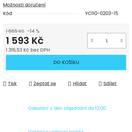
Možnosti doručení
Kód:
YC110-0203-15
1 865 Kč
–14 %
1 593 Kč
1 316,53 Kč bez DPH
Měrná cena:
DO KOŠÍKU
Tisk
Zeptat se
Hlídat
Sdílet
Odeslání v den objednání do 12:00
Garance vrácení peněz