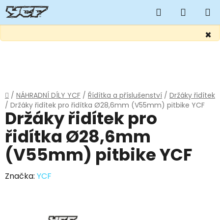
Hledat
NÁKUP
KOŠÍK
×
Přejít
na
obsah
Domů
/
NÁHRADNÍ DÍLY YCF
/
Řídítka a příslušenství
/
Držáky řidítek
/
Držáky řidítek pro řidítka Ø28,6mm (V55mm) pitbike YCF
Držáky řidítek pro
řidítka Ø28,6mm
(V55mm) pitbike YCF
Značka:
YCF