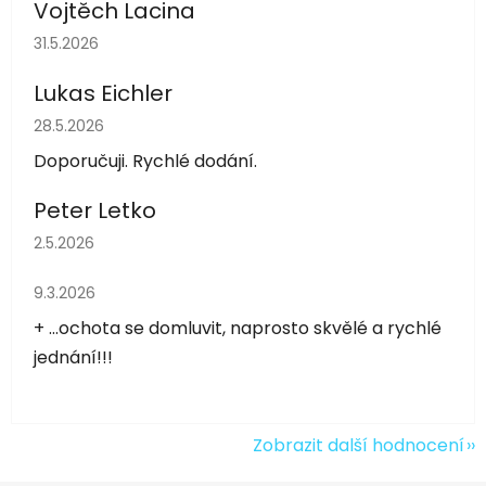
Vojtěch Lacina
Hodnocení obchodu je 5 z 5 hvězdiček.
31.5.2026
Lukas Eichler
Hodnocení obchodu je 5 z 5 hvězdiček.
28.5.2026
Doporučuji. Rychlé dodání.
Peter Letko
Hodnocení obchodu je 5 z 5 hvězdiček.
2.5.2026
Hodnocení obchodu je 5 z 5 hvězdiček.
9.3.2026
+ ...ochota se domluvit, naprosto skvělé a rychlé
jednání!!!
Zobrazit další hodnocení