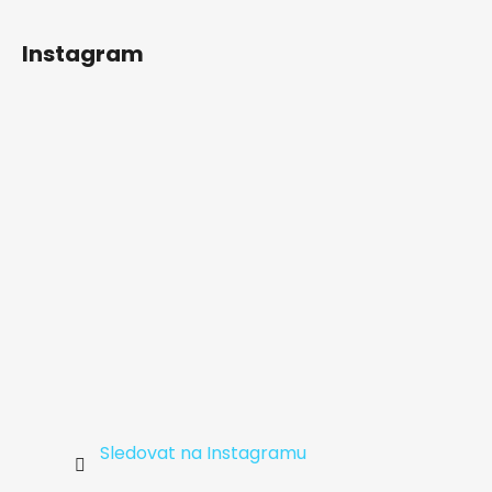
Z
á
Instagram
p
a
t
í
Sledovat na Instagramu