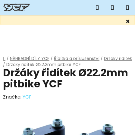
Hledat
NÁKUP
KOŠÍK
×
Přejít
na
obsah
Domů
/
NÁHRADNÍ DÍLY YCF
/
Řídítka a příslušenství
/
Držáky řidítek
/
Držáky řidítek Ø22.2mm pitbike YCF
Držáky řidítek Ø22.2mm
pitbike YCF
Značka:
YCF