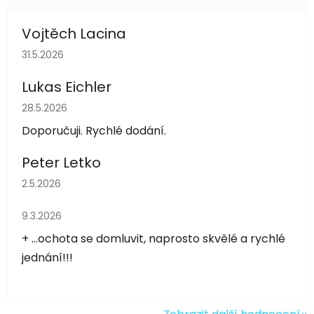
Vojtěch Lacina
Hodnocení obchodu je 5 z 5 hvězdiček.
31.5.2026
Lukas Eichler
Hodnocení obchodu je 5 z 5 hvězdiček.
28.5.2026
Doporučuji. Rychlé dodání.
Peter Letko
Hodnocení obchodu je 5 z 5 hvězdiček.
2.5.2026
Hodnocení obchodu je 5 z 5 hvězdiček.
9.3.2026
+ ...ochota se domluvit, naprosto skvělé a rychlé
jednání!!!