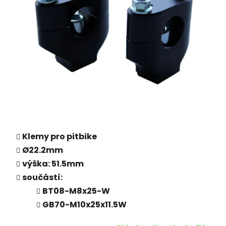
Klemy pro pitbike
Ø22.2mm
výška: 51.5mm
součástí:
BT08-M8x25-W
GB70-M10x25x11.5W