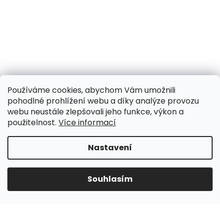
Používáme cookies, abychom Vám umožnili
pohodlné prohlížení webu a díky analýze provozu
webu neustále zlepšovali jeho funkce, výkon a
použitelnost.
Více informací
Nastavení
UPOZORNĚNÍ NA OMEZENÍ!! ZAVŘENO i expedice |
31.7.-8.8. DOVOLENÁ, objednávky a dotazy vyřídíme
po dovolené. Během dovolené nevyřizujeme
Souhlasím
telefonáty!!! | Ostatní dny běžný provoz