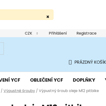
×
žití webu
Podmínky ochrany osobních údajů
Do
CZK
Přihlášení
Registrace
PRÁZDNÝ KOŠÍK
NÁKUPNÍ
KOŠÍK
VENÍ YCF
OBLEČENÍ YCF
DOPLŇKY
/
Výpustné šrouby
/
Výpustný šroub oleje M12 pitbike