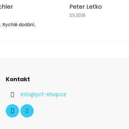
chler
Peter Letko
obchodu je 5 z 5 hvězdiček.
Hodnocení obchodu je 5 z 
2.5.2026
. Rychlé dodání.
Kontakt
info
@
ycf-shop.cz