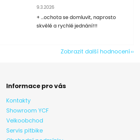
Hodnocení obchodu je 5 z 5 hvězdiček.
9.3.2026
5 hvězdiček.
+ ...ochota se domluvit, naprosto
skvělé a rychlé jednání!!!
Zobrazit další hodnocení
Informace pro vás
Kontakty
Showroom YCF
Velkoobchod
Servis pitbike