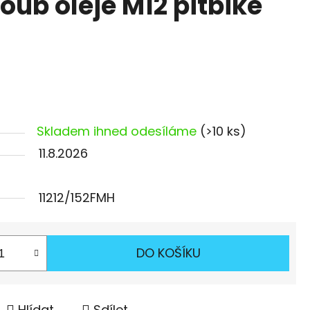
oub oleje M12 pitbike
Skladem ihned odesíláme
(>10 ks)
11.8.2026
11212/152FMH
DO KOŠÍKU
Hlídat
Sdílet