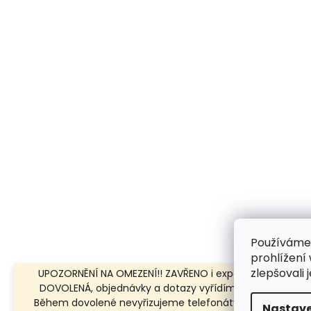
Používáme
prohlížení
zlepšovali 
UPOZORNĚNÍ NA OMEZENÍ!! ZAVŘENO i expedice | 31.7.-8.8.
DOVOLENÁ, objednávky a dotazy vyřídíme po dovolené.
Během dovolené nevyřizujeme telefonáty!!! | Ostatní dn
Nastave