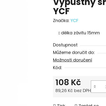
Výpustný šr
YCF
Značka:
YCF
délka závitu 15mm
Dostupnost
Můžeme doručit do:
Možnosti doručení
Kód:
108 Kč
89,26 Kč bez DPH
Měrná cena:
Tisk
Zeptat se