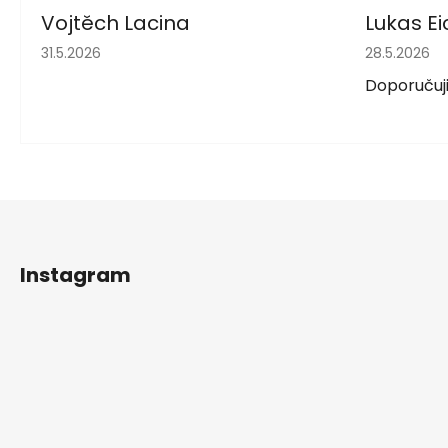
Vojtěch Lacina
Lukas Ei
Hodnocení obchodu je 5 z 5 hvězdiček.
Hodnocení 
31.5.2026
28.5.2026
Doporučuji
Z
á
Instagram
p
a
t
í