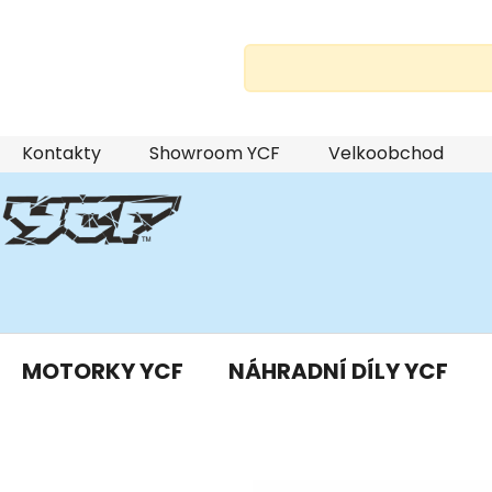
Přejít
Kontakty
Showroom YCF
Velkoobchod
na
obsah
MOTORKY YCF
NÁHRADNÍ DÍLY YCF