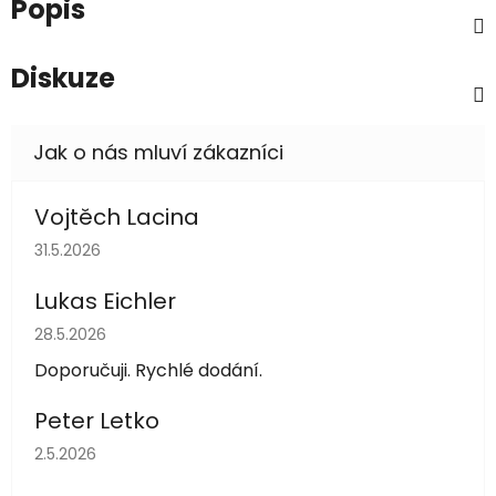
Popis
Diskuze
Vojtěch Lacina
Hodnocení obchodu je 5 z 5 hvězdiček.
31.5.2026
Lukas Eichler
Hodnocení obchodu je 5 z 5 hvězdiček.
28.5.2026
Doporučuji. Rychlé dodání.
Peter Letko
Hodnocení obchodu je 5 z 5 hvězdiček.
2.5.2026