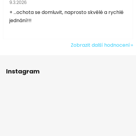
Hodnocení obchodu je 5 z 5 hvězdiček.
9.3.2026
+ ...ochota se domluvit, naprosto skvělé a rychlé
jednání!!!
Zobrazit další hodnocení
Z
á
Instagram
p
a
t
í