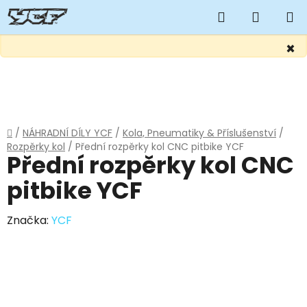
Hledat
NÁKUP
KOŠÍK
×
Přejít
na
obsah
Domů
/
NÁHRADNÍ DÍLY YCF
/
Kola, Pneumatiky & Příslušenství
/
Rozpěrky kol
/
Přední rozpěrky kol CNC pitbike YCF
Přední rozpěrky kol CNC
pitbike YCF
Značka:
YCF