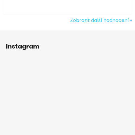
Zobrazit další hodnocení
Z
á
Instagram
p
a
t
í