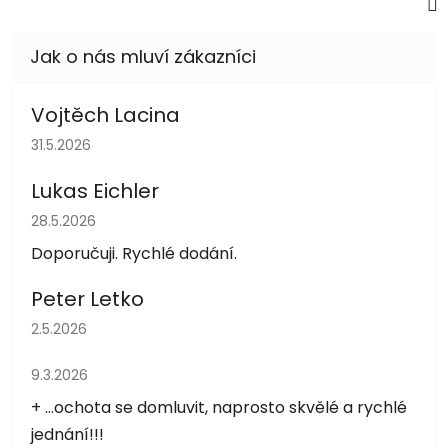
Vojtěch Lacina
Hodnocení obchodu je 5 z 5 hvězdiček.
31.5.2026
Lukas Eichler
Hodnocení obchodu je 5 z 5 hvězdiček.
28.5.2026
Doporučuji. Rychlé dodání.
Peter Letko
Hodnocení obchodu je 5 z 5 hvězdiček.
2.5.2026
Hodnocení obchodu je 5 z 5 hvězdiček.
9.3.2026
+ ...ochota se domluvit, naprosto skvělé a rychlé
jednání!!!