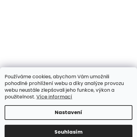
Používáme cookies, abychom Vám umožnili
pohodlné prohlížení webu a díky analýze provozu
webu neustále zlepšovali jeho funkce, výkon a
použitelnost.
Více informací
Nastavení
UPOZORNĚNÍ NA OMEZENÍ!! ZAVŘENO i expedice |
31.7.-8.8. DOVOLENÁ, objednávky a dotazy vyřídíme
po dovolené. Během dovolené nevyřizujeme
Souhlasím
telefonáty!!! | Ostatní dny běžný provoz