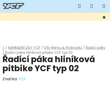
Hledat
NÁKUP
KOŠÍK
×
Přejít
na
obsah
Domů
/
NÁHRADNÍ DÍLY YCF
/
Díly Rámu & Podvozku
/
Řadící páky
/
Řadící páka hliníková pitbike YCF typ 02
Řadící páka hliníková
pitbike YCF typ 02
Značka:
YCF