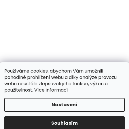
Používáme cookies, abychom Vám umožnili
pohodlné prohlížení webu a díky analýze provozu
webu neustále zlepšovali jeho funkce, výkon a
použitelnost.
Více informací
Nastavení
UPOZORNĚNÍ NA OMEZENÍ!! ZAVŘENO i expedice |
31.7.-8.8. DOVOLENÁ, objednávky a dotazy vyřídíme
po dovolené. Během dovolené nevyřizujeme
Souhlasím
telefonáty!!! | Ostatní dny běžný provoz