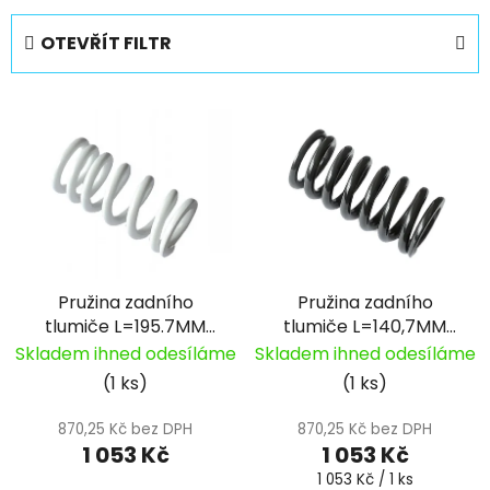
z
e
OTEVŘÍT FILTR
n
í
V
p
ý
r
p
o
i
d
s
u
p
k
r
t
Pružina zadního
Pružina zadního
o
ů
tlumiče L=195.7MM
tlumiče L=140,7MM
d
bílá 600LBS pitbike
černá 850LBS pitbike
Skladem ihned odesíláme
Skladem ihned odesíláme
u
YCF
YCF
(1 ks)
(1 ks)
k
t
870,25 Kč bez DPH
870,25 Kč bez DPH
ů
1 053 Kč
1 053 Kč
Měrná
1 053 Kč / 1 ks