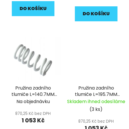
cena:
DO KOŠÍKU
DO KOŠÍKU
Pružina zadního
Pružina zadního
tlumiče L=140.7MM
tlumiče L=195.7MM
bílá 600LBS pitbike
černá 900LBS pitbike
Na objednávku
Skladem ihned odesíláme
YCF
YCF
(3 ks)
870,25 Kč bez DPH
1 053 Kč
870,25 Kč bez DPH
1 053 Kč