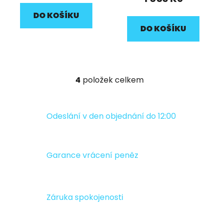
DO KOŠÍKU
DO KOŠÍKU
4
položek celkem
O
v
l
á
Odeslání v den objednání do 12:00
d
a
c
Garance vrácení peněz
í
p
r
v
Záruka spokojenosti
k
y