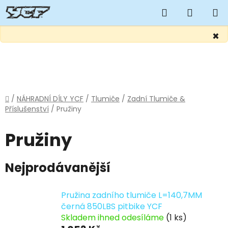
Hledat
NÁKUP
KOŠÍK
×
Přejít
na
obsah
Domů
/
NÁHRADNÍ DÍLY YCF
/
Tlumiče
/
Zadní Tlumiče &
Příslušenství
/
Pružiny
Pružiny
Nejprodávanější
Pružina zadního tlumiče L=140,7MM
černá 850LBS pitbike YCF
Skladem ihned odesíláme
(1 ks)