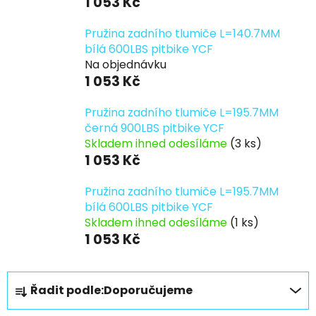
1 053 Kč
Pružina zadního tlumiče L=140.7MM
bílá 600LBS pitbike YCF
Na objednávku
1 053 Kč
Pružina zadního tlumiče L=195.7MM
černá 900LBS pitbike YCF
Skladem ihned odesíláme
(3 ks)
1 053 Kč
Pružina zadního tlumiče L=195.7MM
bílá 600LBS pitbike YCF
Skladem ihned odesíláme
(1 ks)
1 053 Kč
Ř
Řadit podle:
Doporučujeme
a