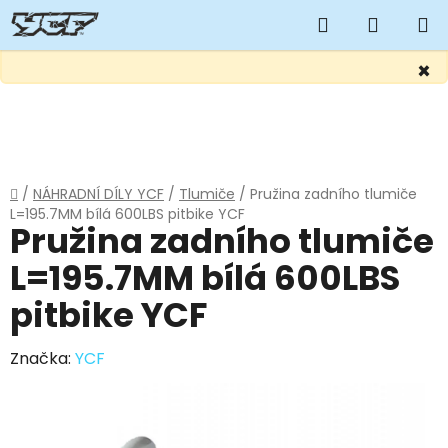
Hledat
NÁKUP
KOŠÍK
×
Přejít
na
obsah
Domů
/
NÁHRADNÍ DÍLY YCF
/
Tlumiče
/
Pružina zadního tlumiče
L=195.7MM bílá 600LBS pitbike YCF
Pružina zadního tlumiče
L=195.7MM bílá 600LBS
pitbike YCF
Značka:
YCF