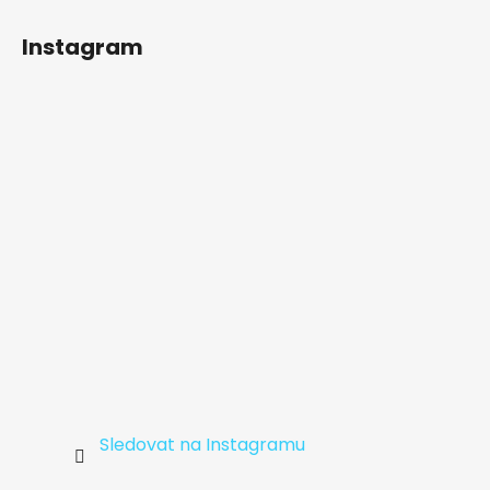
Z
á
Instagram
p
a
t
í
Sledovat na Instagramu