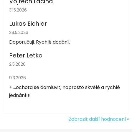
Vojtěch Lacina
Hodnocení obchodu je 5 z 5 hvězdiček.
31.5.2026
Lukas Eichler
Hodnocení obchodu je 5 z 5 hvězdiček.
28.5.2026
Doporučuji. Rychlé dodání.
Peter Letko
Hodnocení obchodu je 5 z 5 hvězdiček.
2.5.2026
Hodnocení obchodu je 5 z 5 hvězdiček.
9.3.2026
+ ...ochota se domluvit, naprosto skvělé a rychlé
jednání!!!
Zobrazit další hodnocení