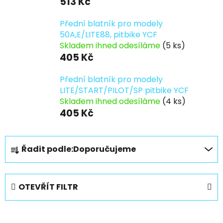
513 Kč
Přední blatník pro modely
50A,E/LITE88, pitbike YCF
Skladem ihned odesíláme
(5 ks)
405 Kč
Přední blatník pro modely
LITE/START/PILOT/SP pitbike YCF
Skladem ihned odesíláme
(4 ks)
405 Kč
Ř
Řadit podle:
Doporučujeme
a
z
e
OTEVŘÍT FILTR
n
í
V
p