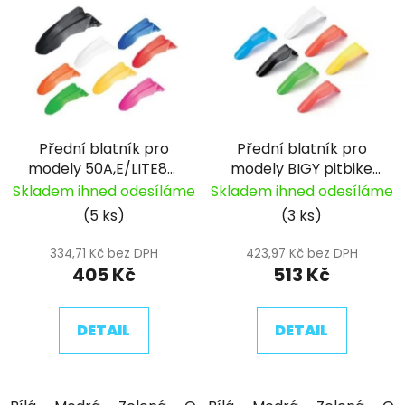
ý
r
p
o
i
d
s
u
p
k
r
t
Přední blatník pro
Přední blatník pro
o
ů
modely 50A,E/LITE88,
modely BIGY pitbike
d
pitbike YCF
YCF
Skladem ihned odesíláme
Skladem ihned odesíláme
u
(5 ks)
(3 ks)
k
t
334,71 Kč bez DPH
423,97 Kč bez DPH
ů
405 Kč
513 Kč
DETAIL
DETAIL