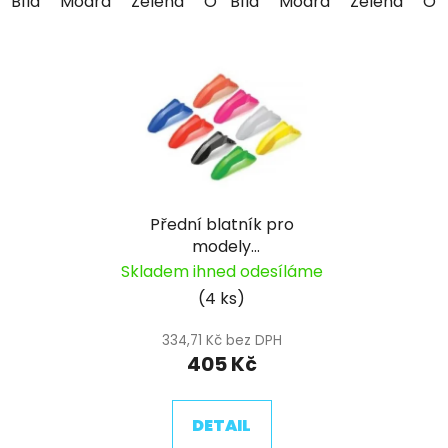
Bílá
Modrá
Zelená
Oranžová
Bílá
Modrá
Červená
Zelená
Žlutá
Or
Přední blatník pro
modely
LITE/START/PILOT/SP
Skladem ihned odesíláme
pitbike YCF
(4 ks)
334,71 Kč bez DPH
405 Kč
DETAIL