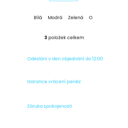
Bílá
Modrá
Zelená
Oranžová
Červ
3
položek celkem
O
v
l
á
Odeslání v den objednání do 12:00
d
a
c
Garance vrácení peněz
í
p
r
v
Záruka spokojenosti
k
y
v