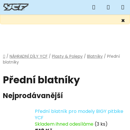
Hledat
NÁKUP
KOŠÍK
×
Přejít
na
obsah
Domů
/
NÁHRADNÍ DÍLY YCF
/
Plasty & Polepy
/
Blatníky
/
Přední
blatníky
Přední blatníky
Nejprodávanější
Přední blatník pro modely BIGY pitbike
YCF
Skladem ihned odesíláme
(3 ks)