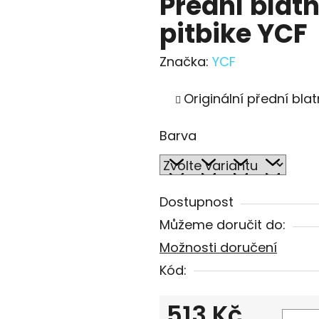
Přední blat
pitbike YCF
Značka:
YCF
Originální přední bla
Barva
Dostupnost
Můžeme doručit do:
Možnosti doručení
Kód:
513 Kč