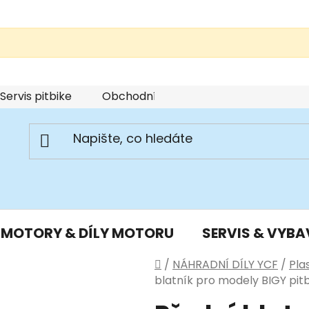
Servis pitbike
Obchodní podmínky
Podmínky u
MOTORY & DÍLY MOTORU
SERVIS & VYBA
Domů
/
NÁHRADNÍ DÍLY YCF
/
Pla
blatník pro modely BIGY pit