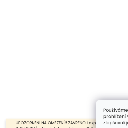
Používáme
prohlížení
zlepšovali 
UPOZORNĚNÍ NA OMEZENÍ!! ZAVŘENO i expedice | 31.7.-8.8.