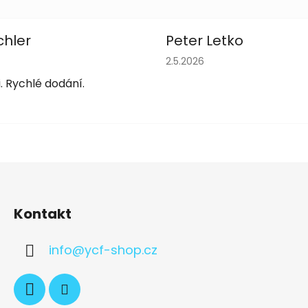
chler
Peter Letko
obchodu je 5 z 5 hvězdiček.
Hodnocení obchodu je 5 z 
2.5.2026
. Rychlé dodání.
Kontakt
info
@
ycf-shop.cz