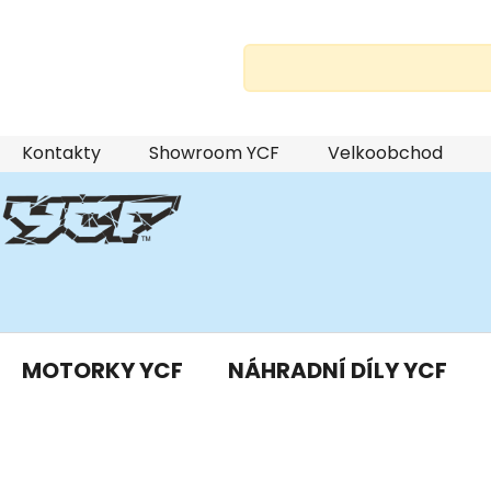
Přejít
Kontakty
Showroom YCF
Velkoobchod
na
obsah
MOTORKY YCF
NÁHRADNÍ DÍLY YCF