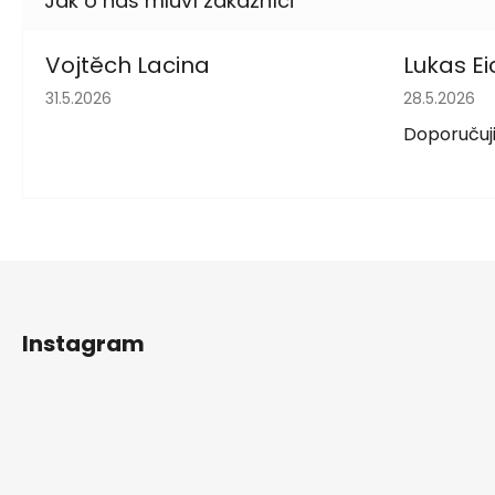
Vojtěch Lacina
Lukas Ei
Hodnocení obchodu je 5 z 5 hvězdiček.
Hodnocení 
31.5.2026
28.5.2026
Doporučuji
Z
á
Instagram
p
a
t
í