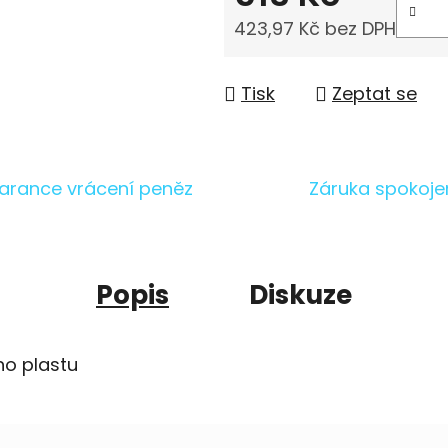
423,97 Kč bez DPH
Měrná cena:
Tisk
Zeptat se
arance vrácení peněz
Záruka spokoje
Popis
Diskuze
ího plastu