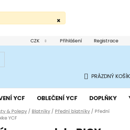
×
žití webu
Podmínky ochrany osobních údajů
Do
CZK
Přihlášení
Registrace
PRÁZDNÝ KOŠÍK
NÁKUPNÍ
KOŠÍK
VENÍ YCF
OBLEČENÍ YCF
DOPLŇKY
sty & Polepy
/
Blatníky
/
Přední blatníky
/
Přední
bike YCF