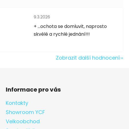
Hodnocení obchodu je 5 z 5 hvězdiček.
9.3.2026
5 hvězdiček.
+ ...ochota se domluvit, naprosto
skvělé a rychlé jednání!!!
Zobrazit další hodnocení
Informace pro vás
Kontakty
Showroom YCF
Velkoobchod