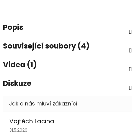
Popis
Související soubory (4)
Videa (1)
Diskuze
Vojtěch Lacina
Hodnocení obchodu je 5 z 5 hvězdiček.
31.5.2026