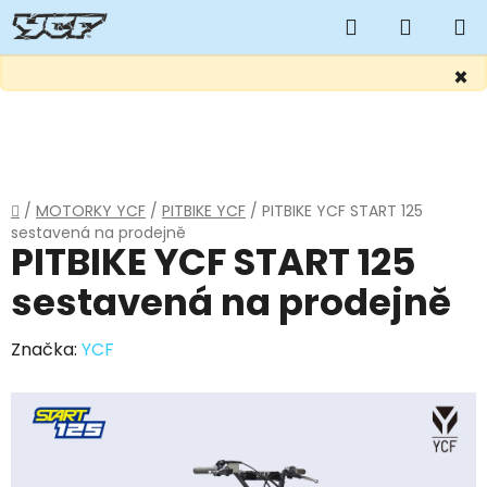
Hledat
NÁKUP
KOŠÍK
×
Přejít
na
obsah
Domů
/
MOTORKY YCF
/
PITBIKE YCF
/
PITBIKE YCF START 125
sestavená na prodejně
PITBIKE YCF START 125
sestavená na prodejně
Značka:
YCF