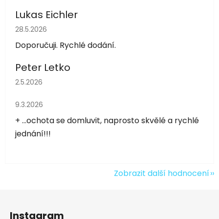
Lukas Eichler
Hodnocení obchodu je 5 z 5 hvězdiček.
28.5.2026
Doporučuji. Rychlé dodání.
Peter Letko
Hodnocení obchodu je 5 z 5 hvězdiček.
2.5.2026
Hodnocení obchodu je 5 z 5 hvězdiček.
9.3.2026
+ ...ochota se domluvit, naprosto skvělé a rychlé
jednání!!!
Zobrazit další hodnocení
Z
á
Instagram