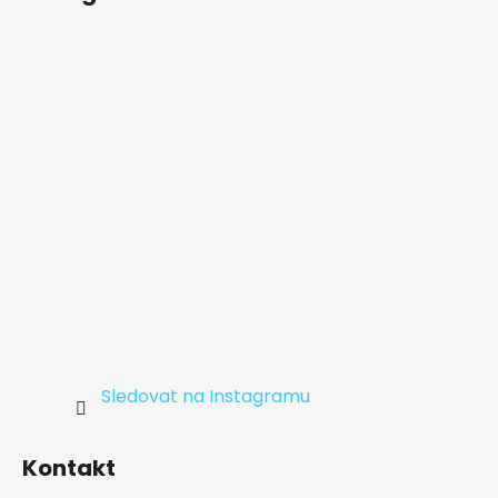
p
a
t
í
Sledovat na Instagramu
Kontakt