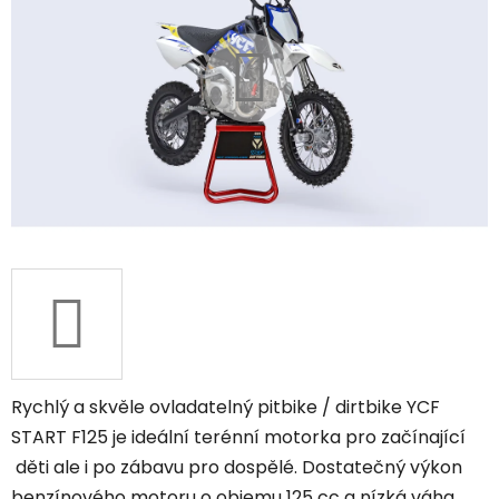
Rychlý a skvěle ovladatelný pitbike / dirtbike YCF
START F125 je ideální terénní motorka pro začínající
děti ale i po zábavu pro dospělé. Dostatečný výkon
benzínového motoru o objemu 125 cc a nízká váha