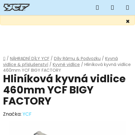
Hledat
NÁKUP
KOŠÍK
×
Přejít
na
obsah
Domů
/
NÁHRADNÍ DÍLY YCF
/
Díly Rámu & Podvozku
/
Kyvná
vidlice & příslušenství
/
Kyvné vidlice
/
Hliníková kyvná vidlice
460mm YCF BIGY FACTORY
Hliníková kyvná vidlice
460mm YCF BIGY
FACTORY
Značka:
YCF