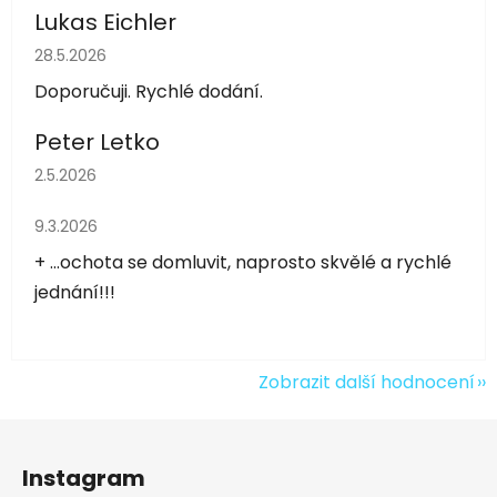
Lukas Eichler
Hodnocení obchodu je 5 z 5 hvězdiček.
28.5.2026
Doporučuji. Rychlé dodání.
Peter Letko
Hodnocení obchodu je 5 z 5 hvězdiček.
2.5.2026
Hodnocení obchodu je 5 z 5 hvězdiček.
9.3.2026
+ ...ochota se domluvit, naprosto skvělé a rychlé
jednání!!!
Zobrazit další hodnocení
Z
á
Instagram
p