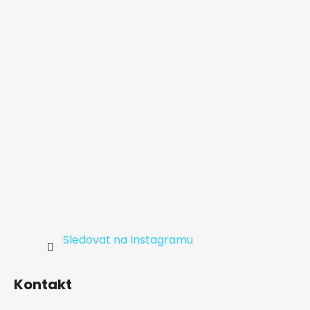
a
t
í
Sledovat na Instagramu
Kontakt