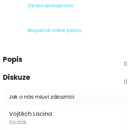
Záruka spokojenosti
Bezpečné online platby
Popis
Diskuze
Vojtěch Lacina
Hodnocení obchodu je 5 z 5 hvězdiček.
31.5.2026