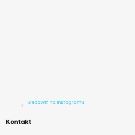
a
t
í
Sledovat na Instagramu
Kontakt