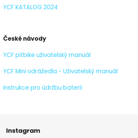
YCF KATALOG 2024
České návody
YCF pitbike uživatelský manuál
YCF Mini odrážedla - Uživatelský manuál
Instrukce pro údržbu baterií
Z
á
Instagram
p