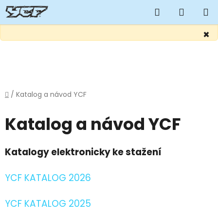
Hledat
NÁKUP
KOŠÍK
×
Přejít
na
obsah
Domů
/
Katalog a návod YCF
Katalog a návod YCF
Katalogy elektronicky ke stažení
YCF KATALOG 2026
YCF KATALOG 2025