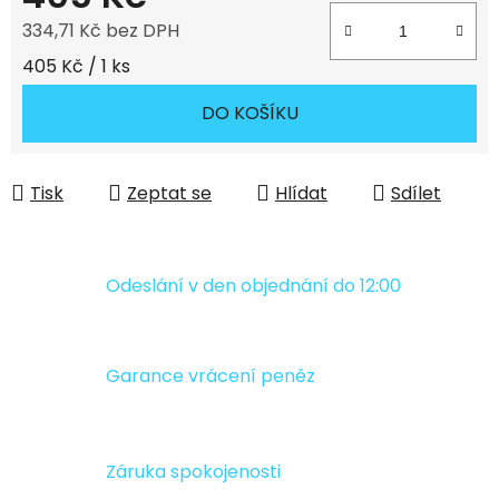
334,71 Kč bez DPH
Měrná cena:
405 Kč / 1 ks
DO KOŠÍKU
Tisk
Zeptat se
Hlídat
Sdílet
Odeslání v den objednání do 12:00
Garance vrácení peněz
Záruka spokojenosti