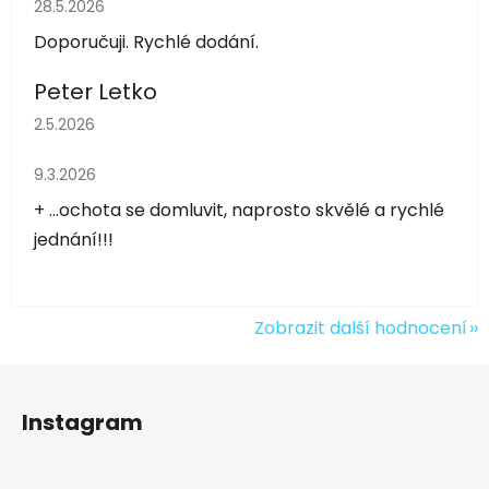
Hodnocení obchodu je 5 z 5 hvězdiček.
28.5.2026
Doporučuji. Rychlé dodání.
Peter Letko
Hodnocení obchodu je 5 z 5 hvězdiček.
2.5.2026
Hodnocení obchodu je 5 z 5 hvězdiček.
9.3.2026
+ ...ochota se domluvit, naprosto skvělé a rychlé
jednání!!!
Zobrazit další hodnocení
Z
á
Instagram
p
a