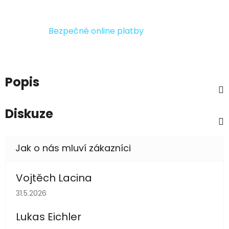
Bezpečné online platby
Popis
Diskuze
Vojtěch Lacina
Hodnocení obchodu je 5 z 5 hvězdiček.
31.5.2026
Lukas Eichler