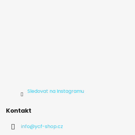
t
í
Sledovat na Instagramu
Kontakt
info
@
ycf-shop.cz