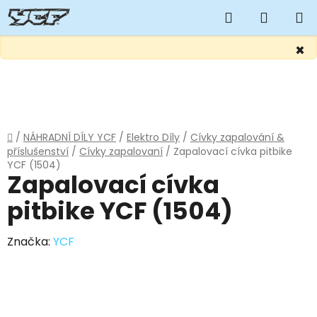
Hledat
NÁKUP
KOŠÍK
×
Přejít
na
obsah
Domů
/
NÁHRADNÍ DÍLY YCF
/
Elektro Díly
/
Cívky zapalování &
příslušenství
/
Cívky zapalovaní
/
Zapalovací cívka pitbike
YCF (1504)
Zapalovací cívka
pitbike YCF (1504)
Značka:
YCF