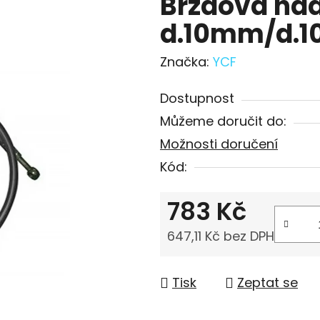
Brzdová ha
d.10mm/d.1
Značka:
YCF
Dostupnost
Můžeme doručit do:
Možnosti doručení
Kód:
783 Kč
647,11 Kč bez DPH
Měrná cena:
Tisk
Zeptat se