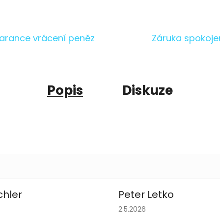
arance vrácení peněz
Záruka spokoje
Popis
Diskuze
chler
Peter Letko
obchodu je 5 z 5 hvězdiček.
Hodnocení obchodu je 5 z 
2.5.2026