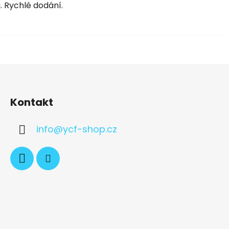
. Rychlé dodání.
Kontakt
info
@
ycf-shop.cz