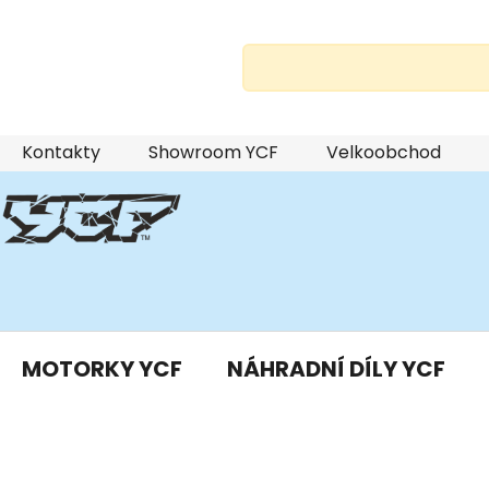
Přejít
Kontakty
Showroom YCF
Velkoobchod
na
obsah
MOTORKY YCF
NÁHRADNÍ DÍLY YCF