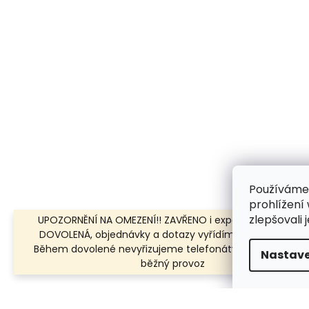
Používáme
prohlížení
zlepšovali 
UPOZORNĚNÍ NA OMEZENÍ!! ZAVŘENO i expedice | 31.7.-8.8.
DOVOLENÁ, objednávky a dotazy vyřídíme po dovolené.
Během dovolené nevyřizujeme telefonáty!!! | Ostatní dn
Nastave
běžný provoz