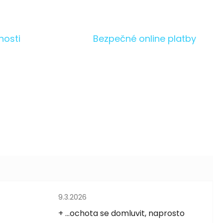
nosti
Bezpečné online platby
Hodnocení obchodu je 5 z 5 hvězdiček.
9.3.2026
5 hvězdiček.
+ ...ochota se domluvit, naprosto