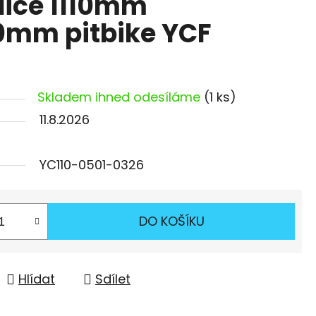
dice 1110mm
0mm pitbike YCF
Skladem ihned odesíláme
(1 ks)
11.8.2026
YC110-0501-0326
DO KOŠÍKU
Hlídat
Sdílet