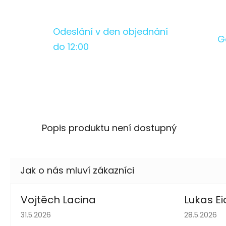
Odeslání v den objednání
G
do 12:00
Popis produktu není dostupný
Vojtěch Lacina
Lukas Ei
Hodnocení obchodu je 5 z 5 hvězdiček.
Hodnocení 
31.5.2026
28.5.2026