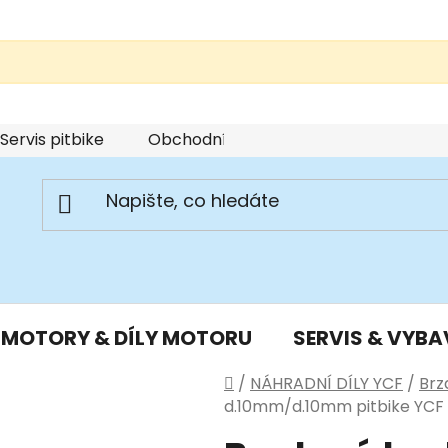
Servis pitbike
Obchodní podmínky
Podmínky u
MOTORY & DÍLY MOTORU
SERVIS & VYBA
Domů
/
NÁHRADNÍ DÍLY YCF
/
Brz
d.10mm/d.10mm pitbike YCF