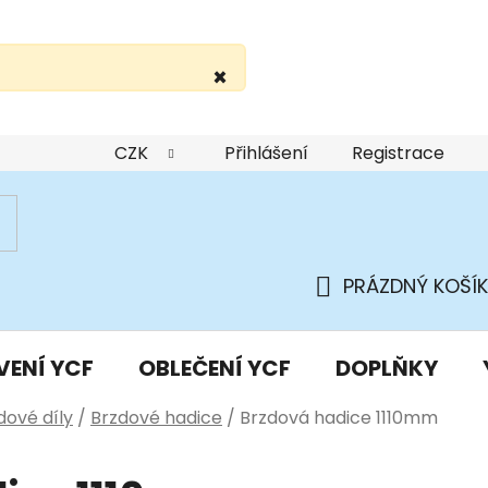
×
žití webu
Podmínky ochrany osobních údajů
Do
CZK
Přihlášení
Registrace
PRÁZDNÝ KOŠÍK
NÁKUPNÍ
KOŠÍK
VENÍ YCF
OBLEČENÍ YCF
DOPLŇKY
dové díly
/
Brzdové hadice
/
Brzdová hadice 1110mm