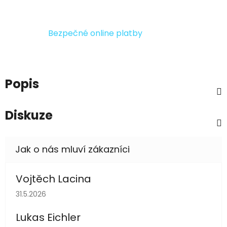
Bezpečné online platby
Popis
Diskuze
Vojtěch Lacina
Hodnocení obchodu je 5 z 5 hvězdiček.
31.5.2026
Lukas Eichler