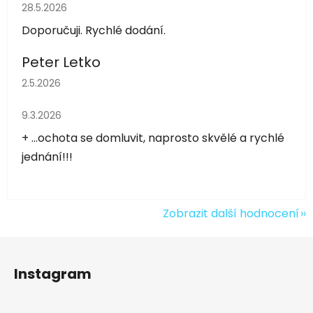
Hodnocení obchodu je 5 z 5 hvězdiček.
28.5.2026
Doporučuji. Rychlé dodání.
Peter Letko
Hodnocení obchodu je 5 z 5 hvězdiček.
2.5.2026
Hodnocení obchodu je 5 z 5 hvězdiček.
9.3.2026
+ ...ochota se domluvit, naprosto skvělé a rychlé
jednání!!!
Zobrazit další hodnocení
Z
á
Instagram
p
a