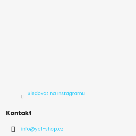
t
í
Sledovat na Instagramu
Kontakt
info
@
ycf-shop.cz