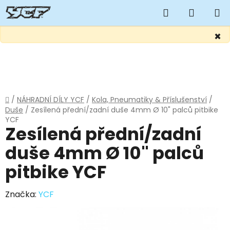
Hledat
NÁKUP
KOŠÍK
×
Přejít
na
obsah
Domů
/
NÁHRADNÍ DÍLY YCF
/
Kola, Pneumatiky & Příslušenství
/
Duše
/
Zesílená přední/zadní duše 4mm Ø 10" palců pitbike
YCF
Zesílená přední/zadní
duše 4mm Ø 10" palců
pitbike YCF
Značka:
YCF