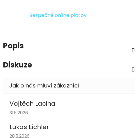
Bezpečné online platby
Popis
Diskuze
Vojtěch Lacina
Hodnocení obchodu je 5 z 5 hvězdiček.
31.5.2026
Lukas Eichler
Hodnocení obchodu je 5 z 5 hvězdiček.
28.5.2026