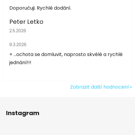
Doporučuji. Rychlé dodání.
Peter Letko
Hodnocení obchodu je 5 z 5 hvězdiček.
2.5.2026
Hodnocení obchodu je 5 z 5 hvězdiček.
9.3.2026
+ ...ochota se domluvit, naprosto skvělé a rychlé
jednání!!!
Zobrazit další hodnocení
Z
á
Instagram
p
a
t