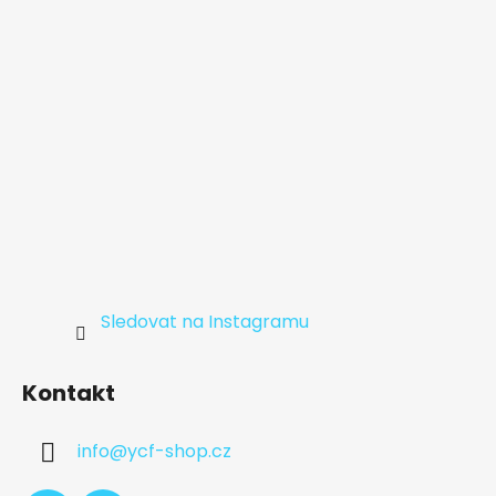
í
Sledovat na Instagramu
Kontakt
info
@
ycf-shop.cz