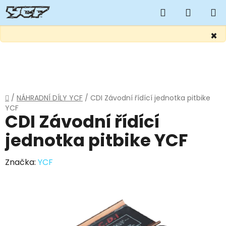
Hledat
NÁKUP
KOŠÍK
×
Přejít
na
obsah
Domů
/
NÁHRADNÍ DÍLY YCF
/
CDI Závodní řídící jednotka pitbike
YCF
CDI Závodní řídící
jednotka pitbike YCF
Značka:
YCF