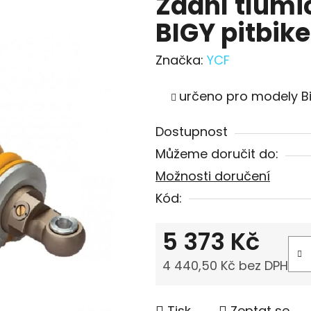
Zadní tlumi
BIGY pitbik
Značka:
YCF
určeno pro modely B
Dostupnost
Můžeme doručit do:
Možnosti doručení
Kód:
5 373 Kč
4 440,50 Kč bez DPH
Měrná cena:
Tisk
Zeptat se