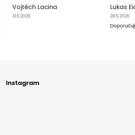
Vojtěch Lacina
Lukas Ei
Hodnocení obchodu je 5 z 5 hvězdiček.
Hodnocení 
31.5.2026
28.5.2026
Doporučuji
Z
á
Instagram
p
a
t
í