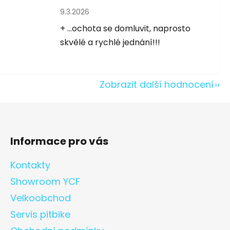
Hodnocení obchodu je 5 z 5 hvězdiček.
9.3.2026
5 hvězdiček.
+ ...ochota se domluvit, naprosto
skvělé a rychlé jednání!!!
Zobrazit další hodnocení
Informace pro vás
Kontakty
Showroom YCF
Velkoobchod
Servis pitbike