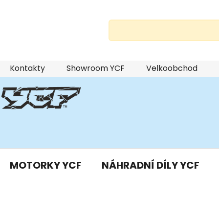
Přejít
Kontakty
Showroom YCF
Velkoobchod
na
obsah
MOTORKY YCF
NÁHRADNÍ DÍLY YCF