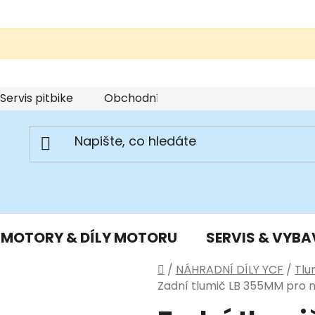
Servis pitbike
Obchodní podmínky
Podmínky u
MOTORY & DÍLY MOTORU
SERVIS & VYBA
Domů
/
NÁHRADNÍ DÍLY YCF
/
Tlu
Zadní tlumič LB 355MM pro m