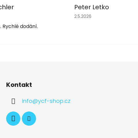
chler
Peter Letko
obchodu je 5 z 5 hvězdiček.
Hodnocení obchodu je 5 z 
2.5.2026
. Rychlé dodání.
Kontakt
info
@
ycf-shop.cz