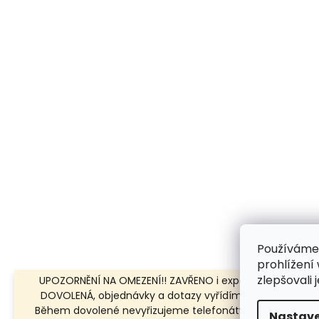
Používáme
prohlížení
zlepšovali 
UPOZORNĚNÍ NA OMEZENÍ!! ZAVŘENO i expedice | 31.7.-8.8.
DOVOLENÁ, objednávky a dotazy vyřídíme po dovolené.
Během dovolené nevyřizujeme telefonáty!!! | Ostatní dn
Nastave