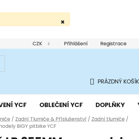
×
žití webu
Podmínky ochrany osobních údajů
Do
CZK
Přihlášení
Registrace
PRÁZDNÝ KOŠÍK
NÁKUPNÍ
KOŠÍK
VENÍ YCF
OBLEČENÍ YCF
DOPLŇKY
miče
/
Zadní Tlumiče & Příslušenství
/
Zadní tlumiče
/
odely BIGY pitbike YCF