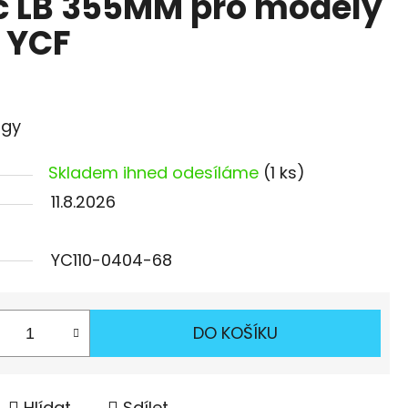
č LB 355MM pro modely
e YCF
igy
Skladem ihned odesíláme
(1 ks)
11.8.2026
YC110-0404-68
DO KOŠÍKU
Hlídat
Sdílet