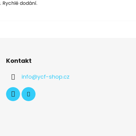
. Rychlé dodání.
Kontakt
info
@
ycf-shop.cz