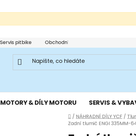
Servis pitbike
Obchodní podmínky
Podmínky u
MOTORY & DÍLY MOTORU
SERVIS & VYBA
Domů
/
NÁHRADNÍ DÍLY YCF
/
Tlu
Zadní tlumič ENGI 335MM-64