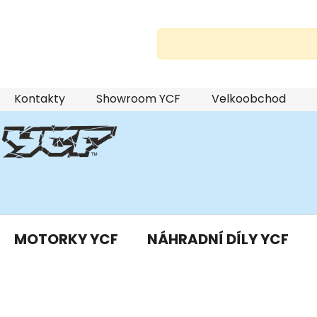
Přejít
Kontakty
Showroom YCF
Velkoobchod
na
obsah
MOTORKY YCF
NÁHRADNÍ DÍLY YCF