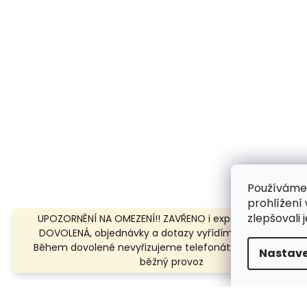
Používáme
prohlížení
zlepšovali 
UPOZORNĚNÍ NA OMEZENÍ!! ZAVŘENO i expedice | 31.7.-8.8.
DOVOLENÁ, objednávky a dotazy vyřídíme po dovolené.
Během dovolené nevyřizujeme telefonáty!!! | Ostatní dn
Nastave
běžný provoz