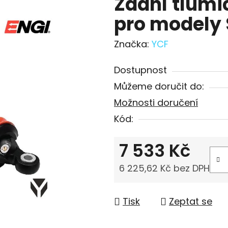
Zadní tlum
pro modely 
Značka:
YCF
Dostupnost
Můžeme doručit do:
Možnosti doručení
Kód:
7 533 Kč
6 225,62 Kč bez DPH
Měrná cena:
Tisk
Zeptat se