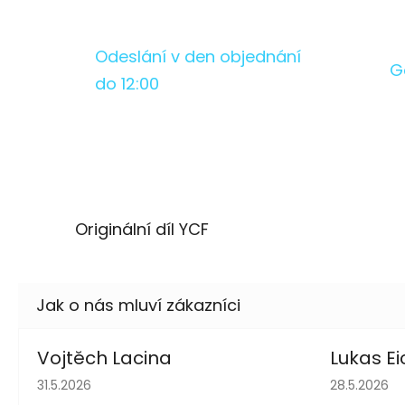
Odeslání v den objednání
G
do 12:00
Originální díl YCF
Vojtěch Lacina
Lukas Ei
Hodnocení obchodu je 5 z 5 hvězdiček.
Hodnocení 
31.5.2026
28.5.2026