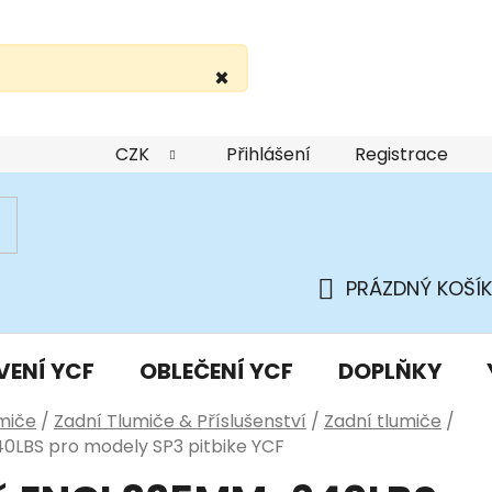
×
žití webu
Podmínky ochrany osobních údajů
Do
CZK
Přihlášení
Registrace
PRÁZDNÝ KOŠÍK
NÁKUPNÍ
KOŠÍK
VENÍ YCF
OBLEČENÍ YCF
DOPLŇKY
miče
/
Zadní Tlumiče & Příslušenství
/
Zadní tlumiče
/
0LBS pro modely SP3 pitbike YCF