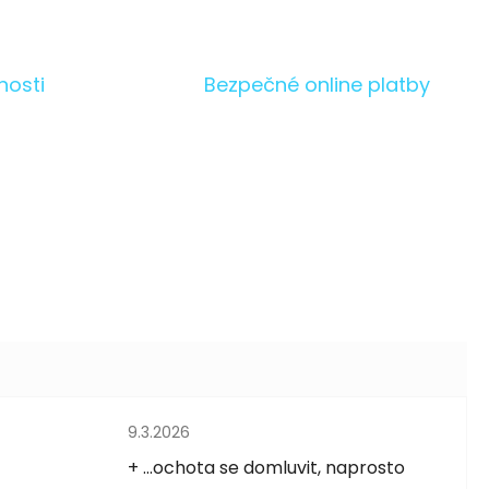
nosti
Bezpečné online platby
Hodnocení obchodu je 5 z 5 hvězdiček.
9.3.2026
5 hvězdiček.
+ ...ochota se domluvit, naprosto