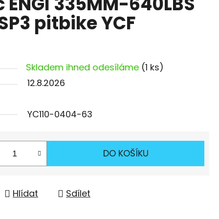
ič ENGI 335MM-640LBS
SP3 pitbike YCF
Skladem ihned odesíláme
(1 ks)
12.8.2026
YC110-0404-63
DO KOŠÍKU
Hlídat
Sdílet