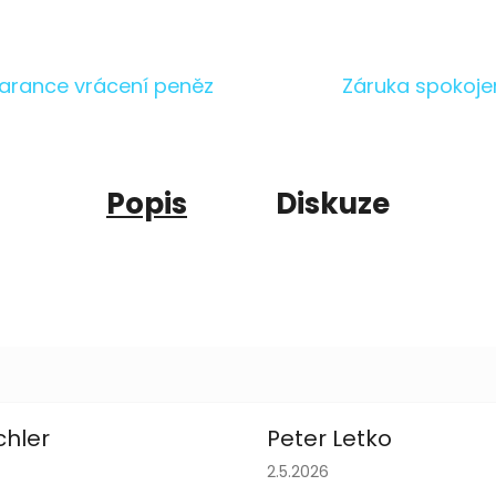
arance vrácení peněz
Záruka spokoje
Popis
Diskuze
chler
Peter Letko
obchodu je 5 z 5 hvězdiček.
Hodnocení obchodu je 5 z 
2.5.2026