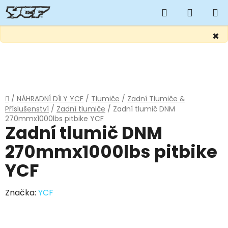
Hledat
NÁKUP
KOŠÍK
×
Přejít
na
obsah
Domů
/
NÁHRADNÍ DÍLY YCF
/
Tlumiče
/
Zadní Tlumiče &
Příslušenství
/
Zadní tlumiče
/
Zadní tlumič DNM
270mmx1000lbs pitbike YCF
Zadní tlumič DNM
270mmx1000lbs pitbike
YCF
Značka:
YCF