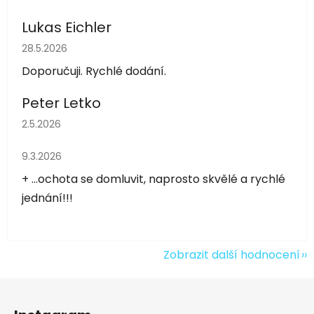
Lukas Eichler
Hodnocení obchodu je 5 z 5 hvězdiček.
28.5.2026
Doporučuji. Rychlé dodání.
Peter Letko
Hodnocení obchodu je 5 z 5 hvězdiček.
2.5.2026
Hodnocení obchodu je 5 z 5 hvězdiček.
9.3.2026
+ ...ochota se domluvit, naprosto skvělé a rychlé
jednání!!!
Zobrazit další hodnocení
Z
á