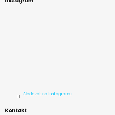
Instagram
p
a
t
í
Sledovat na Instagramu
Kontakt