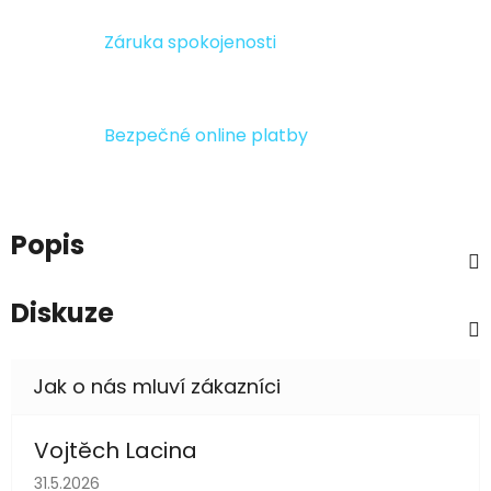
Záruka spokojenosti
Bezpečné online platby
Popis
Diskuze
Vojtěch Lacina
Hodnocení obchodu je 5 z 5 hvězdiček.
31.5.2026