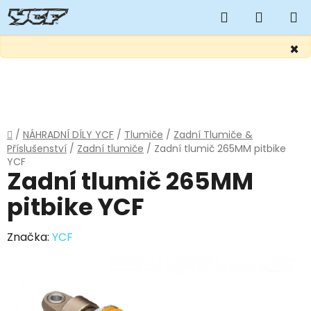
Hledat
NÁKUP
KOŠÍK
×
Přejít
na
obsah
Domů
/
NÁHRADNÍ DÍLY YCF
/
Tlumiče
/
Zadní Tlumiče &
Příslušenství
/
Zadní tlumiče
/
Zadní tlumič 265MM pitbike
YCF
Zadní tlumič 265MM
pitbike YCF
Značka:
YCF