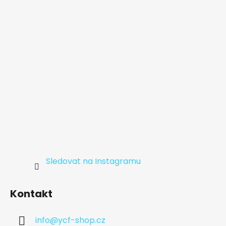
t
í
Sledovat na Instagramu
Kontakt
info
@
ycf-shop.cz