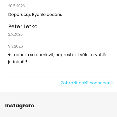
Hodnocení obchodu je 5 z 5 hvězdiček.
28.5.2026
Doporučuji. Rychlé dodání.
Peter Letko
Hodnocení obchodu je 5 z 5 hvězdiček.
2.5.2026
Hodnocení obchodu je 5 z 5 hvězdiček.
9.3.2026
+ ...ochota se domluvit, naprosto skvělé a rychlé
jednání!!!
Zobrazit další hodnocení
Z
á
Instagram
p
a