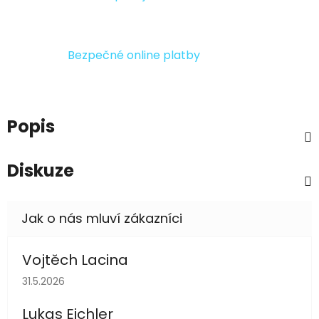
Bezpečné online platby
Popis
Diskuze
Vojtěch Lacina
Hodnocení obchodu je 5 z 5 hvězdiček.
31.5.2026
Lukas Eichler