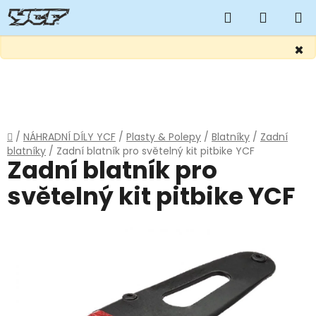
Hledat
NÁKUP
KOŠÍK
×
Přejít
na
obsah
Domů
/
NÁHRADNÍ DÍLY YCF
/
Plasty & Polepy
/
Blatníky
/
Zadní
blatníky
/
Zadní blatník pro světelný kit pitbike YCF
Zadní blatník pro
světelný kit pitbike YCF