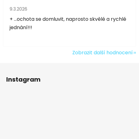
Hodnocení obchodu je 5 z 5 hvězdiček.
9.3.2026
+ ...ochota se domluvit, naprosto skvělé a rychlé
jednání!!!
Zobrazit další hodnocení
Z
á
Instagram
p
a
t
í