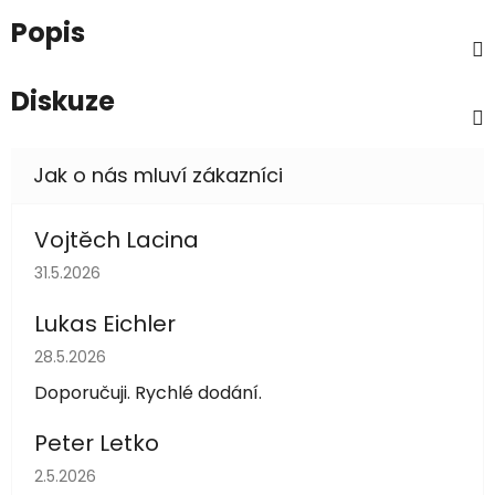
Popis
Diskuze
Vojtěch Lacina
Hodnocení obchodu je 5 z 5 hvězdiček.
31.5.2026
Lukas Eichler
Hodnocení obchodu je 5 z 5 hvězdiček.
28.5.2026
Doporučuji. Rychlé dodání.
Peter Letko
Hodnocení obchodu je 5 z 5 hvězdiček.
2.5.2026