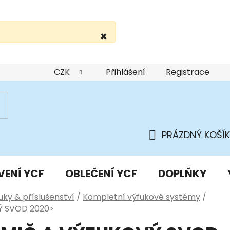
×
žití webu
Podmínky ochrany osobních údajů
Do
CZK
Přihlášení
Registrace
PRÁZDNÝ KOŠÍK
NÁKUPNÍ
KOŠÍK
VENÍ YCF
OBLEČENÍ YCF
DOPLŇKY
uky & příslušenství
/
Kompletní výfukové systémy
/
Ý SVOD 2020>