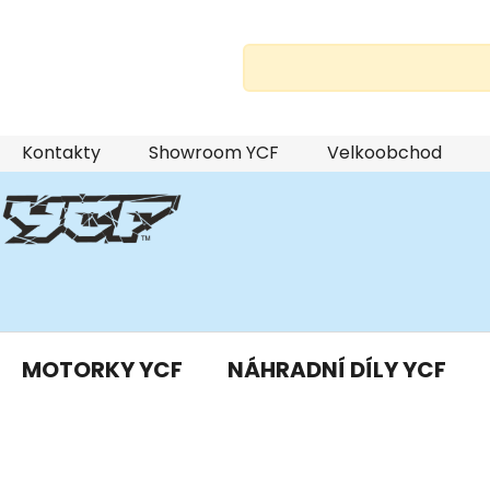
Přejít
Kontakty
Showroom YCF
Velkoobchod
na
obsah
MOTORKY YCF
NÁHRADNÍ DÍLY YCF