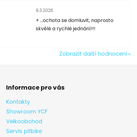
Hodnocení obchodu je 5 z 5 hvězdiček.
9.3.2026
5 hvězdiček.
+ ...ochota se domluvit, naprosto
skvělé a rychlé jednání!!!
Zobrazit další hodnocení
Informace pro vás
Kontakty
Showroom YCF
Velkoobchod
Servis pitbike