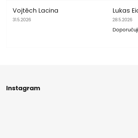
Vojtěch Lacina
Lukas Ei
Hodnocení obchodu je 5 z 5 hvězdiček.
Hodnocení 
31.5.2026
28.5.2026
Doporučuji
Z
á
Instagram
p
a
t
í