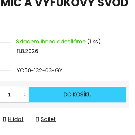
UMIČ A VÝFUKOVÝ SVOD
Skladem ihned odesíláme
(1 ks)
11.8.2026
YC50-132-03-GY
DO KOŠÍKU
Hlídat
Sdílet