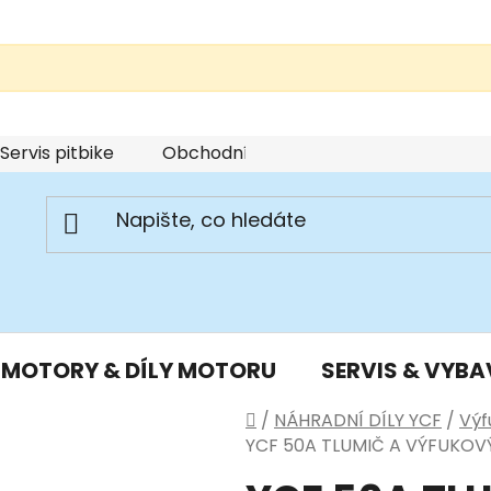
Servis pitbike
Obchodní podmínky
Podmínky u
MOTORY & DÍLY MOTORU
SERVIS & VYBA
Domů
/
NÁHRADNÍ DÍLY YCF
/
Výf
YCF 50A TLUMIČ A VÝFUKOV