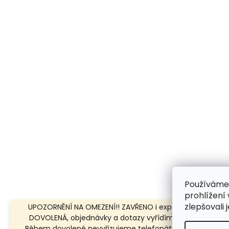
Používáme
prohlížení
zlepšovali 
UPOZORNĚNÍ NA OMEZENÍ!! ZAVŘENO i expedice | 31.7.-8.8.
DOVOLENÁ, objednávky a dotazy vyřídíme po dovolené.
Během dovolené nevyřizujeme telefonáty!!! | Ostatní dn