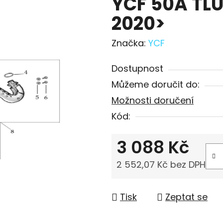
YCF 50A TL
2020>
Značka:
YCF
Dostupnost
Můžeme doručit do:
Možnosti doručení
Kód:
3 088 Kč
2 552,07 Kč bez DPH
Měrná cena:
Tisk
Zeptat se