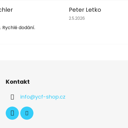
chler
Peter Letko
obchodu je 5 z 5 hvězdiček.
Hodnocení obchodu je 5 z 
2.5.2026
. Rychlé dodání.
Kontakt
info
@
ycf-shop.cz