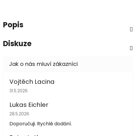
Popis
Diskuze
Vojtěch Lacina
Hodnocení obchodu je 5 z 5 hvězdiček.
31.5.2026
Lukas Eichler
Hodnocení obchodu je 5 z 5 hvězdiček.
28.5.2026
Doporučuji. Rychlé dodání.