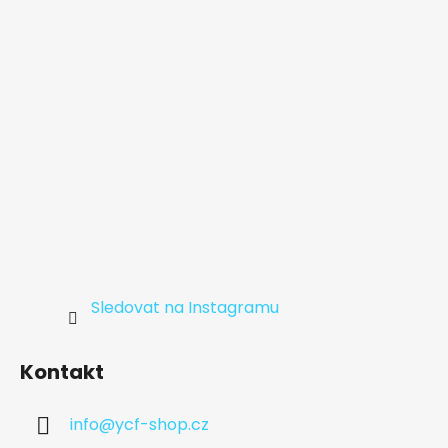
t
í
Sledovat na Instagramu
Kontakt
info
@
ycf-shop.cz