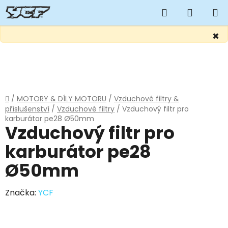
Hledat
NÁKUP
KOŠÍK
×
Přejít
na
obsah
Domů
/
MOTORY & DÍLY MOTORU
/
Vzduchové filtry &
příslušenství
/
Vzduchové filtry
/
Vzduchový filtr pro
karburátor pe28 Ø50mm
Vzduchový filtr pro
karburátor pe28
Ø50mm
Značka:
YCF