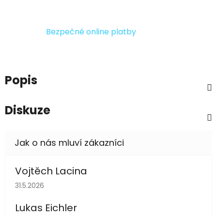
Bezpečné online platby
Popis
Diskuze
Vojtěch Lacina
Hodnocení obchodu je 5 z 5 hvězdiček.
31.5.2026
Lukas Eichler