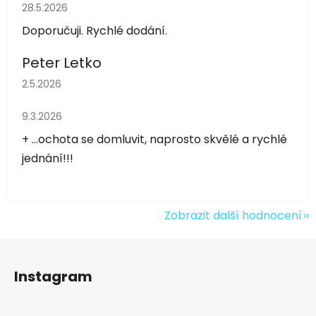
Hodnocení obchodu je 5 z 5 hvězdiček.
28.5.2026
Doporučuji. Rychlé dodání.
Peter Letko
Hodnocení obchodu je 5 z 5 hvězdiček.
2.5.2026
Hodnocení obchodu je 5 z 5 hvězdiček.
9.3.2026
+ ...ochota se domluvit, naprosto skvělé a rychlé
jednání!!!
Zobrazit další hodnocení
Z
á
Instagram
p
a