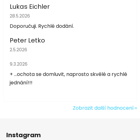
Lukas Eichler
Hodnocení obchodu je 5 z 5 hvězdiček.
28.5.2026
Doporučuji. Rychlé dodání.
Peter Letko
Hodnocení obchodu je 5 z 5 hvězdiček.
2.5.2026
Hodnocení obchodu je 5 z 5 hvězdiček.
9.3.2026
+ ...ochota se domluvit, naprosto skvělé a rychlé
jednání!!!
Zobrazit další hodnocení
Z
á
Instagram
p