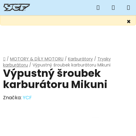
Hledat
NÁKUP
KOŠÍK
×
Přejít
na
obsah
Domů
/
MOTORY & DÍLY MOTORU
/
Karburátory
/
Trysky
karburátoru
/
Výpustný šroubek karburátoru Mikuni
Výpustný šroubek
karburátoru Mikuni
Značka:
YCF