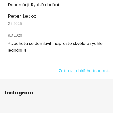
Doporučuji. Rychlé dodání.
Peter Letko
Hodnocení obchodu je 5 z 5 hvězdiček.
2.5.2026
Hodnocení obchodu je 5 z 5 hvězdiček.
9.3.2026
+ ...ochota se domluvit, naprosto skvělé a rychlé
jednání!!!
Zobrazit další hodnocení
Z
á
Instagram
p
a
t