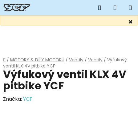
Hledat
NÁKUP
KOŠÍK
×
Přejít
na
obsah
Domů
/
MOTORY & DÍLY MOTORU
/
Ventily
/
Ventily
/
Výfukový
ventil KLX 4V pitbike YCF
Výfukový ventil KLX 4V
pitbike YCF
Značka:
YCF