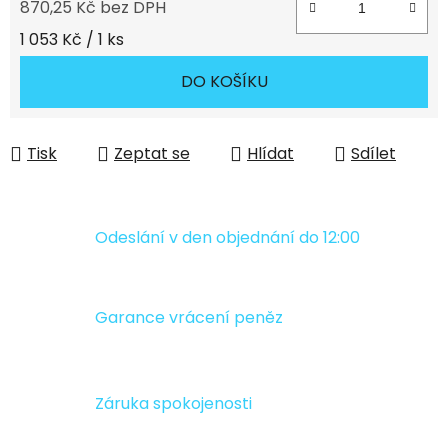
870,25 Kč bez DPH
Měrná cena:
1 053 Kč / 1 ks
DO KOŠÍKU
Tisk
Zeptat se
Hlídat
Sdílet
Odeslání v den objednání do 12:00
Garance vrácení peněz
Záruka spokojenosti