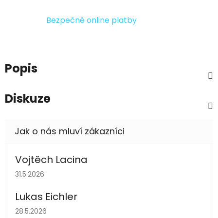
Bezpečné online platby
Popis
Diskuze
Vojtěch Lacina
Hodnocení obchodu je 5 z 5 hvězdiček.
31.5.2026
Lukas Eichler
Hodnocení obchodu je 5 z 5 hvězdiček.
28.5.2026