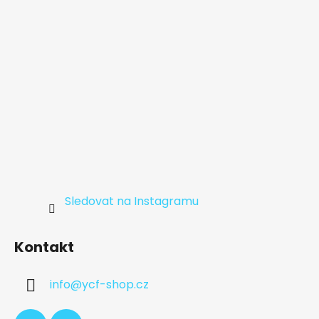
í
Sledovat na Instagramu
Kontakt
info
@
ycf-shop.cz