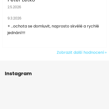
Hodnocení obchodu je 5 z 5 hvězdiček.
2.5.2026
Hodnocení obchodu je 5 z 5 hvězdiček.
9.3.2026
+ ...ochota se domluvit, naprosto skvělé a rychlé
jednání!!!
Zobrazit další hodnocení
Z
á
Instagram
p
a
t
í