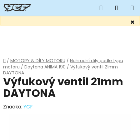
Hledat
NÁKUP
KOŠÍK
×
Přejít
na
obsah
Domů
/
MOTORY & DÍLY MOTORU
/
Nahradní díly podle typu
motoru
/
Daytona ANIMA 190
/
Výfukový ventil 21mm
DAYTONA
Výfukový ventil 21mm
DAYTONA
Značka:
YCF