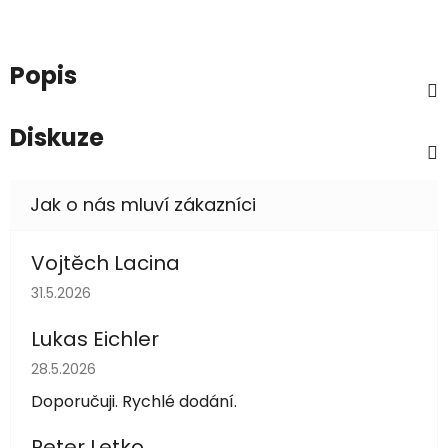
Popis
Diskuze
Vojtěch Lacina
Hodnocení obchodu je 5 z 5 hvězdiček.
31.5.2026
Lukas Eichler
Hodnocení obchodu je 5 z 5 hvězdiček.
28.5.2026
Doporučuji. Rychlé dodání.
Peter Letko