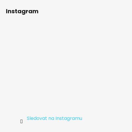
á
Instagram
p
a
t
í
Sledovat na Instagramu