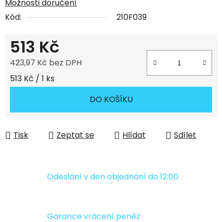
Možnosti doručení
Kód:
210F039
513 Kč
423,97 Kč bez DPH
Měrná cena:
513 Kč / 1 ks
DO KOŠÍKU
Tisk
Zeptat se
Hlídat
Sdílet
Odeslání v den objednání do 12:00
Garance vrácení peněz