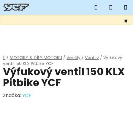
Hledat
NÁKUP
KOŠÍK
×
Přejít
na
obsah
Domů
/
MOTORY & DÍLY MOTORU
/
Ventily
/
Ventily
/
Výfukový
ventil 150 KLX Pitbike YCF
Výfukový ventil 150 KLX
Pitbike YCF
Značka:
YCF