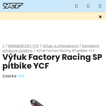
Hledat
NÁKUP
KOŠÍK
×
Přejít
na
obsah
Domů
/
NÁHRADNÍ DÍLY YCF
/
Výfuky & příslušenství
/
Kompletní
výfukové systémy
/
Výfuk Factory Racing SP pitbike YCF
Výfuk Factory Racing SP
pitbike YCF
Značka:
YCF