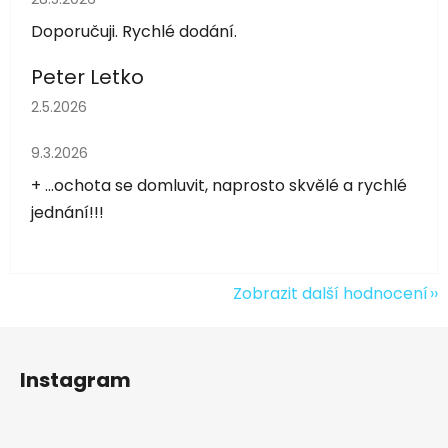
Doporučuji. Rychlé dodání.
Peter Letko
Hodnocení obchodu je 5 z 5 hvězdiček.
2.5.2026
Hodnocení obchodu je 5 z 5 hvězdiček.
9.3.2026
+ ...ochota se domluvit, naprosto skvělé a rychlé
jednání!!!
Zobrazit další hodnocení
Z
á
Instagram
p
a
t