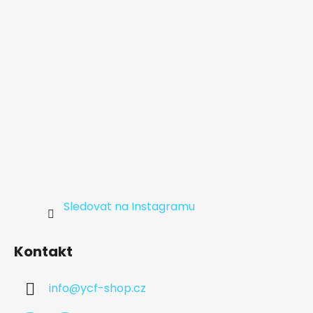
í
Sledovat na Instagramu
Kontakt
info
@
ycf-shop.cz