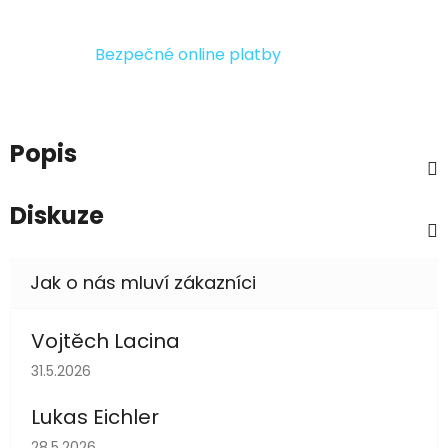
Bezpečné online platby
Popis
Diskuze
Vojtěch Lacina
Hodnocení obchodu je 5 z 5 hvězdiček.
31.5.2026
Lukas Eichler
Hodnocení obchodu je 5 z 5 hvězdiček.
28.5.2026