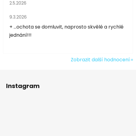
Hodnocení obchodu je 5 z 5 hvězdiček.
2.5.2026
Hodnocení obchodu je 5 z 5 hvězdiček.
9.3.2026
+ ...ochota se domluvit, naprosto skvělé a rychlé
jednání!!!
Zobrazit další hodnocení
Z
á
Instagram
p
a
t
í