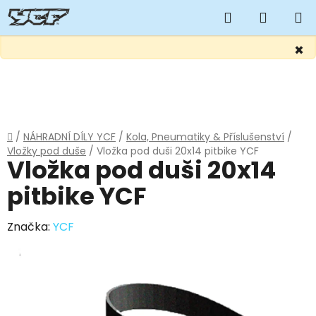
Hledat
NÁKUP
KOŠÍK
×
Přejít
na
obsah
Domů
/
NÁHRADNÍ DÍLY YCF
/
Kola, Pneumatiky & Příslušenství
/
Vložky pod duše
/
Vložka pod duši 20x14 pitbike YCF
Vložka pod duši 20x14
pitbike YCF
Značka:
YCF