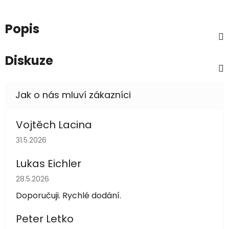
Popis
Diskuze
Vojtěch Lacina
Hodnocení obchodu je 5 z 5 hvězdiček.
31.5.2026
Lukas Eichler
Hodnocení obchodu je 5 z 5 hvězdiček.
28.5.2026
Doporučuji. Rychlé dodání.
Peter Letko