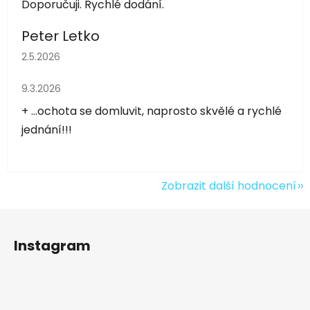
Doporučuji. Rychlé dodání.
Peter Letko
Hodnocení obchodu je 5 z 5 hvězdiček.
2.5.2026
Hodnocení obchodu je 5 z 5 hvězdiček.
9.3.2026
+ ...ochota se domluvit, naprosto skvělé a rychlé
jednání!!!
Zobrazit další hodnocení
Z
á
Instagram
p
a
t
í