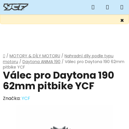
Hledat
NÁKUP
KOŠÍK
×
Přejít
na
obsah
Domů
/
MOTORY & DÍLY MOTORU
/
Nahradní díly podle typu
motoru
/
Daytona ANIMA 190
/
Válec pro Daytona 190 62mm
pitbike YCF
Válec pro Daytona 190
62mm pitbike YCF
Značka:
YCF