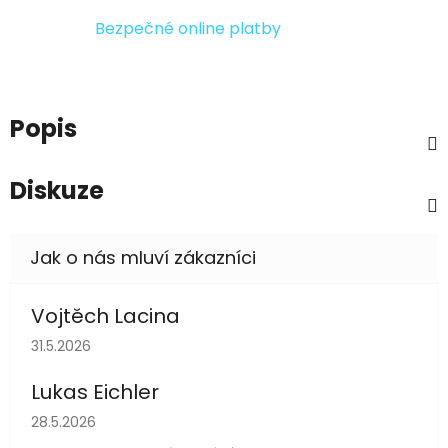
Bezpečné online platby
Popis
Diskuze
Vojtěch Lacina
Hodnocení obchodu je 5 z 5 hvězdiček.
31.5.2026
Lukas Eichler
Hodnocení obchodu je 5 z 5 hvězdiček.
28.5.2026