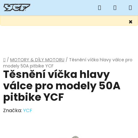
Hledat
NÁKUP
KOŠÍK
×
Přejít
na
obsah
Domů
/
MOTORY & DÍLY MOTORU
/
Těsnění víčka hlavy válce pro
modely 50A pitbike YCF
Těsnění víčka hlavy
válce pro modely 50A
pitbike YCF
Značka:
YCF