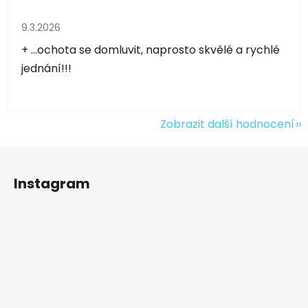
Hodnocení obchodu je 5 z 5 hvězdiček.
9.3.2026
+ ...ochota se domluvit, naprosto skvělé a rychlé
jednání!!!
Zobrazit další hodnocení
Z
á
Instagram
p
a
t
í