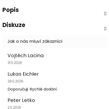
Popis
Diskuze
Vojtěch Lacina
Hodnocení obchodu je 5 z 5 hvězdiček.
31.5.2026
Lukas Eichler
Hodnocení obchodu je 5 z 5 hvězdiček.
28.5.2026
Doporučuji. Rychlé dodání.
Peter Letko
Hodnocení obchodu je 5 z 5 hvězdiček.
2.5.2026